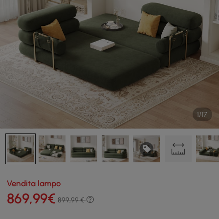
1/17
Vendita lampo
869
,99
€
899,99 €