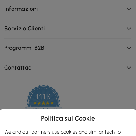
Informazioni
Servizio Clienti
Programmi B2B
Contattaci
Il rivestimento in velluto visivamente accattivante è
pratico anche per un divertimento a lungo termine.
111K
4.8
star
ZERTIFIZIERTE BEWERTUNGEN
rating
Politica sui Cookie
We and our partners use cookies and similar tech to