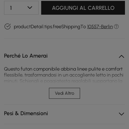
1
AGGIUNGI AL CARRELLO
productDetail.tips.freeShippingTo
10557-Berlin
Perché Lo Amerai
Questo futon componibile abbina linee pulite e comfort
flessibile, trasformandosi in un accogliente letto in pochi
minuti. Schienali e poggiatesta regolabili supportano la
personalizzazione del relax, mentre i cuscini soffici
offrono una sensazione avvolgente e confortevole.
Vedi Altro
Il design modulare facile passa agevolmente dalla
modalità divano a quella letto.
Pesi & Dimensioni
Il ciniglia di velluto morbido è piacevole al tatto e
resiste ai graffi quotidiani.