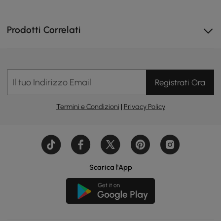
Prodotti Correlati
Il tuo Indirizzo Email
Registrati Ora
Passa facilmente da uno stile all'altro per adattarlo a
qualsiasi umore, occasione o spazio
Termini e Condizioni
|
Privacy Policy
Scarica l'App