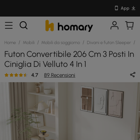
App
/
/
/
/
Home
Mobili
Mobili da soggiorno
Divani e futon Sleeper
S
Futon Convertibile 206 Cm 3 Posti In
Ciniglia Di Velluto 4 In 1
4.7
89 Recensioni