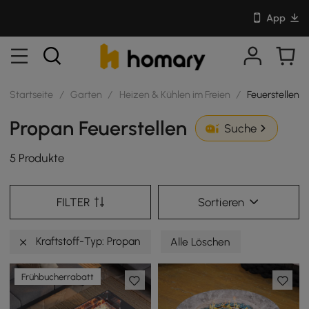
App
Startseite
/
Garten
/
Heizen & Kühlen im Freien
/
Feuerstellen
Propan Feuerstellen
Suche
5 Produkte
FILTER
Sortieren
Kraftstoff-Typ: Propan
Alle Löschen
Frühbucherrabatt