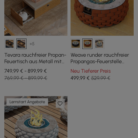
+5
Tevara rauchfreier Propan-
Weave runder rauchfreier
Feuertisch aus Metall mit
Propangas-Feuerstelle
Deckel für die
Cocaro in Orange
749,99 € - 899,99 €
Neu Tieferer Preis
Außenterrasse
769,99 € - 899,99 €
499
,99
€
529,99 €
Lernstart Angebote