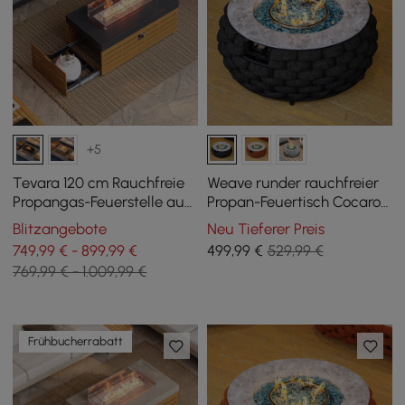
+5
Tevara 120 cm Rauchfreie
Weave runder rauchfreier
Propangas-Feuerstelle aus
Propan-Feuertisch Cocaro
Metall mit Deckel für die
in Dunkelgrau
Blitzangebote
Neu Tieferer Preis
Terrasse
749,99 € - 899,99 €
499
,99
€
529,99 €
769,99 € - 1.009,99 €
Frühbucherrabatt