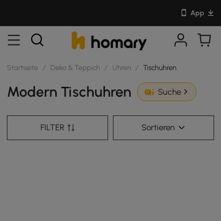
App
Startseite
/
Deko & Teppich
/
Uhren
/
Tischuhren
Modern Tischuhren
Suche
FILTER
Sortieren