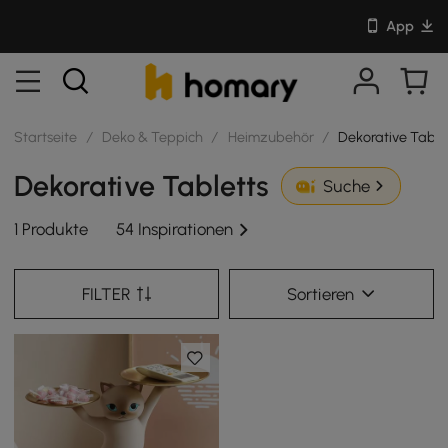
App
Startseite
/
Deko & Teppich
/
Heimzubehör
/
Dekorative Table
Dekorative Tabletts
Suche
1 Produkte
54 Inspirationen
FILTER
Sortieren