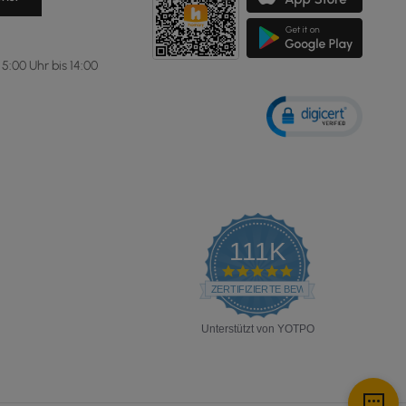
5:00 Uhr bis 14:00
111K
4.8
star
ZERTIFIZIERTE BEWERTUNGEN
rating
Unterstützt von YOTPO