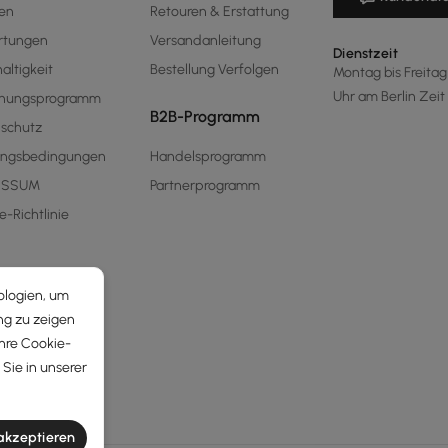
en
Retouren & Erstattung
rtungen
Versandanleitung
Dienstzeit
altigkeit
Bestellung Verfolgen
Montag bis Freitag 
Uhr am Berlin Zeit
hnungsprogramm
B2B-Programm
schutz
ungsbedingungen
Handelsprogramm
ESSUM
Partnerprogramm
e-Richtlinie
ologien, um
ng zu zeigen
Ihre Cookie-
Sie in unserer
 akzeptieren