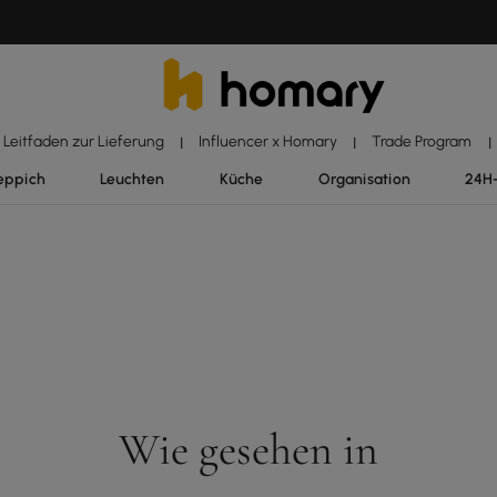
Leitfaden zur Lieferung
Influencer x Homary
Trade Program
|
|
|
eppich
Leuchten
Küche
Organisation
24H
Wie gesehen in