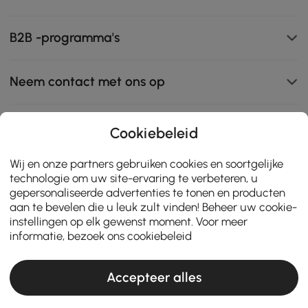
B2B -programma's
Neem contact met ons op
Cookiebeleid
111K
Wij en onze partners gebruiken cookies en soortgelijke
4.8
star
ZERTIFIZIERTE BEWERTUNGEN
technologie om uw site-ervaring te verbeteren, u
rating
gepersonaliseerde advertenties te tonen en producten
aan te bevelen die u leuk zult vinden! Beheer uw cookie-
instellingen op elk gewenst moment. Voor meer
informatie, bezoek ons
cookiebeleid
Accepteer alles