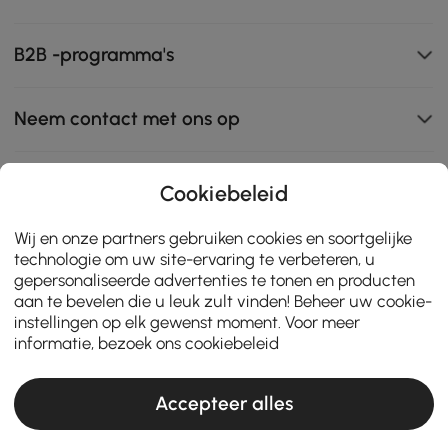
B2B -programma's
Neem contact met ons op
Cookiebeleid
111K
Wij en onze partners gebruiken cookies en soortgelijke
4.8
star
ZERTIFIZIERTE BEWERTUNGEN
technologie om uw site-ervaring te verbeteren, u
rating
gepersonaliseerde advertenties te tonen en producten
aan te bevelen die u leuk zult vinden! Beheer uw cookie-
instellingen op elk gewenst moment. Voor meer
informatie, bezoek ons
cookiebeleid
Accepteer alles