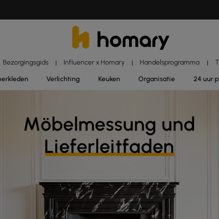
Bezorgingsgids
Influencer x Homary
Handelsprogramma
T
|
|
|
oerkleden
Verlichting
Keuken
Organisatie
24 uur 