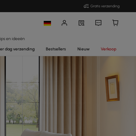
Gratis verzending
ips en ideeën
per dag verzending
Bestsellers
Nieuw
Verkoop