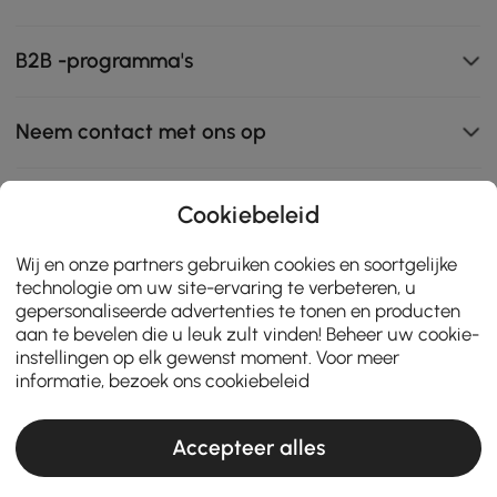
B2B -programma's
Neem contact met ons op
Cookiebeleid
111K
Wij en onze partners gebruiken cookies en soortgelijke
4.8
star
ZERTIFIZIERTE BEWERTUNGEN
technologie om uw site-ervaring te verbeteren, u
rating
gepersonaliseerde advertenties te tonen en producten
aan te bevelen die u leuk zult vinden! Beheer uw cookie-
instellingen op elk gewenst moment. Voor meer
informatie, bezoek ons
cookiebeleid
Accepteer alles