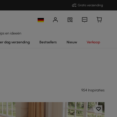
Gratis verzending
ips en ideeën
per dag verzending
Bestsellers
Nieuw
Verkoop
954 Inspiraties