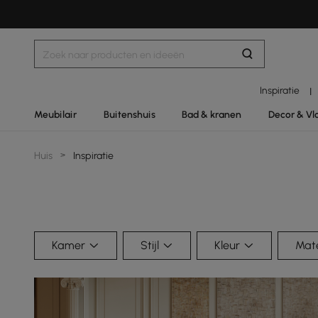
Inspiratie
|
Meubilair
Buitenshuis
Bad & kranen
Decor & Vl
Huis
>
Inspiratie
Kamer
Stijl
Kleur
Mate