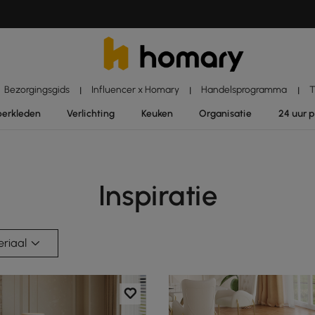
Bezorgingsgids
Influencer x Homary
Handelsprogramma
T
|
|
|
oerkleden
Verlichting
Keuken
Organisatie
24 uur 
Inspiratie
riaal