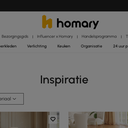
Bezorgingsgids
Influencer x Homary
Handelsprogramma
T
|
|
|
oerkleden
Verlichting
Keuken
Organisatie
24 uur 
Inspiratie
riaal