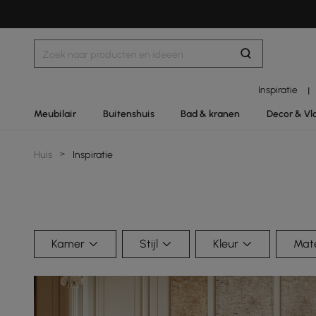
Inspiratie
|
Meubilair
Buitenshuis
Bad & kranen
Decor & Vl
Huis
>
Inspiratie
Kamer
Stijl
Kleur
Mate