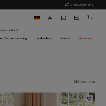
Gratis verzending
ips en ideeën
per dag verzending
Bestsellers
Nieuw
Verkoop
954 Inspiraties