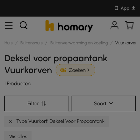
App
Huis
/
Buitenshuis
/
Buitenverwarming en koeling
/
Vuurkorven
Deksel voor propaantank
Vuurkorven
Zoeken
1 Producten
Filter
Soort
Type Vuurkorf: Deksel Voor Propaantank
Wis alles