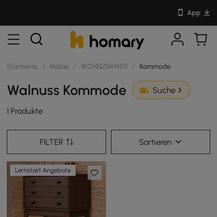
App
Startseite
/
Möbel
/
WOHNZIMMER
/
Kommode
Walnuss Kommode
Suche
1 Produkte
FILTER
Sortieren
Lernstart Angebote