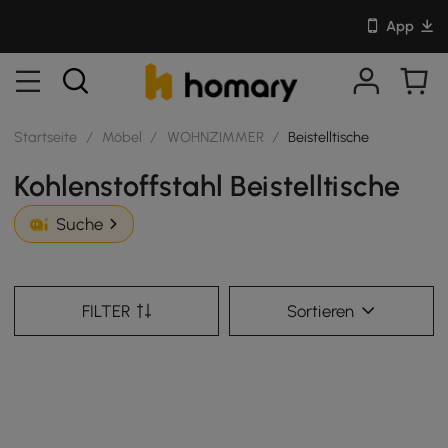
App
Startseite
/
Möbel
/
WOHNZIMMER
/
Beistelltische
Kohlenstoffstahl Beistelltische
Suche
FILTER
Sortieren