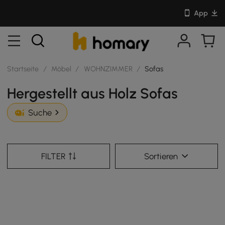
App
Startseite
/
Möbel
/
WOHNZIMMER
/
Sofas
Hergestellt aus Holz Sofas
Suche
FILTER
Sortieren