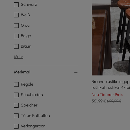
Schwarz
Weiß
Grau
Beige
Braun
Mehr
Merkmal
Braune, rustikale gepo
Regale
rustikal, rustikal, 4-t
getuftete
Neu Tieferer Preis
Schubladen
551
,99
€
699,99 €
Speicher
Türen Enthalten
Verlängerbar