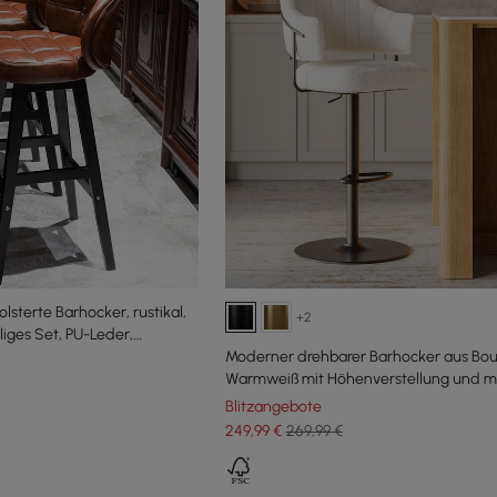
lsterte Barhocker, rustikal,
+2
eiliges Set, PU-Leder,
Moderner drehbarer Barhocker aus Bouc
Warmweiß mit Höhenverstellung und m
schwarzem Fuß, 1er-Set
Blitzangebote
249
,99
€
269,99 €