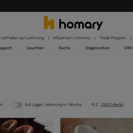
Leitfaden zur Lieferung
Influencer x Homary
Trade Program
|
|
|
eppich
Leuchten
Küche
Organisation
24H
ot
Auf Lager: Lieferung in 1 Woche
PLZ :
10557-Berlin