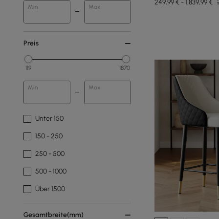
249,99 € - 1.839,99 €
Min
Max
Preis
119
1870
Min
Max
Unter 150
150 - 250
250 - 500
500 - 1000
Über 1500
Gesamtbreite(mm)