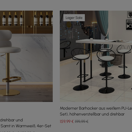
Lager Sale
Moderner Barhocker aus weißem PU-Le
Set), höhenverstellbar und drehbar
 drehbar und
159
,99
€
199,99 €
s Samt in Warmweiß, 4er-Set