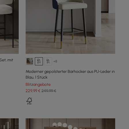
Set, mit
+8
Moderner gepolsterter Barhocker aus PU-Leder in
Blau, 1 Stück
Blitzangebote
229
,99
€
249,99 €