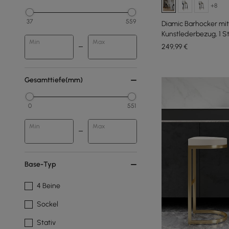
+8
37
559
Diamic Barhocker mi
Kunstlederbezug, 1 S
Min
Max
249
,99
€
Gesamttiefe(mm)
0
551
Min
Max
Base-Typ
4 Beine
Sockel
Stativ