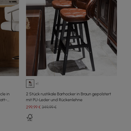
+1
le in
2 Stück rustikale Barhocker in Braun gepolstert
att-
mit PU-Leder und Rückenlehne
299
,99
€
349,99 €