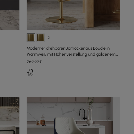
+2
Moderner drehbarer Barhocker aus Boucle in
Warmweiß mit Höhenverstellung und goldenem
Fuß, 1er-Set
269
,99
€