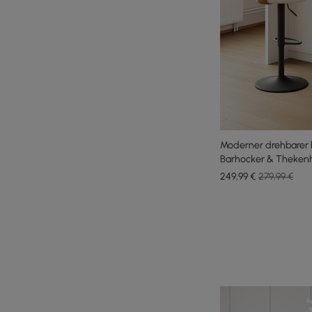
Moderner drehbarer 
Barhocker & Thekenh
Stück
249
,99
€
279,99 €