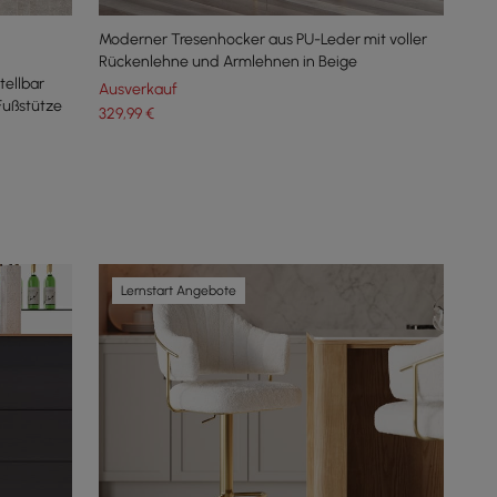
Moderner Tresenhocker aus PU-Leder mit voller
Rückenlehne und Armlehnen in Beige
ellbar
Ausverkauf
Fußstütze
329
,99
€
Lernstart Angebote