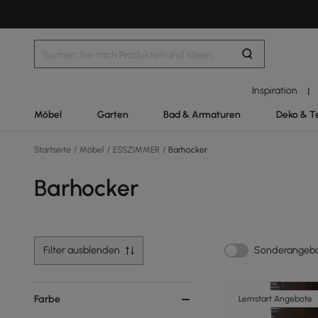
Inspiration
|
Möbel
Garten
Bad & Armaturen
Deko & T
Startseite
/
Möbel
/
ESSZIMMER
/
Barhocker
Barhocker
Filter ausblenden
Sonderangeb
Farbe
Lernstart Angebote