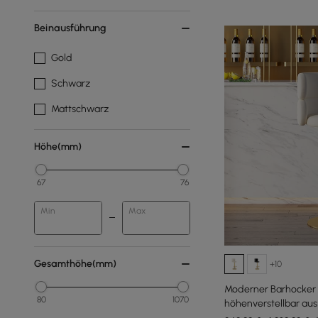
Beinausführung
Gold
Schwarz
Mattschwarz
Höhe(mm)
67
76
Min
Max
Gesamthöhe(mm)
+10
Moderner Barhocker
80
1070
höhenverstellbar au