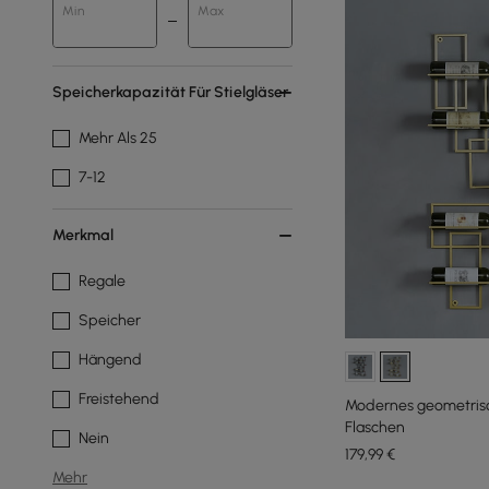
Min
Max
Speicherkapazität Für Stielgläser
Mehr Als 25
7-12
Merkmal
Regale
Speicher
Hängend
Freistehend
Modernes geometrisc
Flaschen
Nein
179
,99
€
Mehr