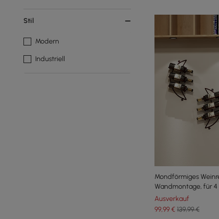
Stil
Modern
Industriell
Mondförmiges Weinreg
Wandmontage, für 4 
Ausverkauf
99
,99
€
139,99 €