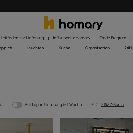
Leitfaden zur Lieferung
Influencer x Homary
Trade Program
|
|
|
eppich
Leuchten
Küche
Organisation
24H
ot
Auf Lager: Lieferung in 1 Woche
PLZ :
10557-Berlin