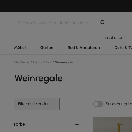
Inspiration
|
Möbel
Garten
Bad & Armaturen
Deko & T
Startseite
/
Küche
/
Bar
/
Weinregale
Weinregale
Filter ausblenden
Sonderangeb
Farbe