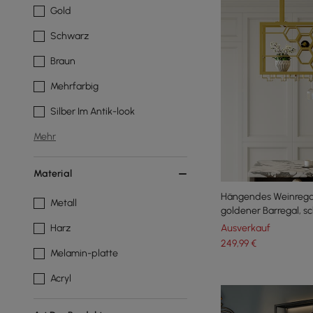
Gold
Schwarz
Braun
Mehrfarbig
Silber Im Antik-look
Mehr
Material
Hängendes Weinregal
Metall
goldener Barregal, 
Weinglashalter
Ausverkauf
Harz
249
,99
€
Melamin-platte
Acryl