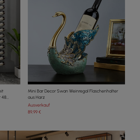
it
Mini Bar Decor Swan Weinregal Flaschenhalter
r 48
aus Harz
Ausverkauf
89
,99
€