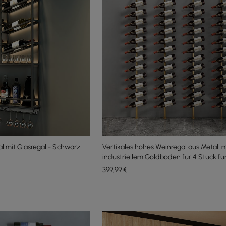
al mit Glasregal - Schwarz
Vertikales hohes Weinregal aus Metall m
industriellem Goldboden für 4 Stück fü
Flaschen
399
,99
€