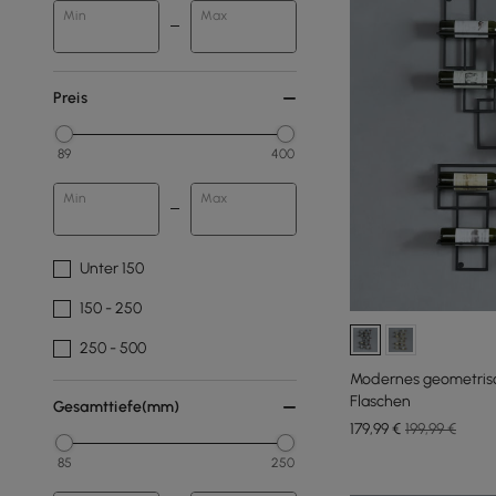
Min
Max
Preis
89
400
Min
Max
Unter 150
150 - 250
250 - 500
Modernes geometrisc
Flaschen
Gesamttiefe(mm)
179
,99
€
199,99 €
85
250