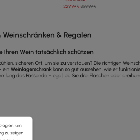
229
,99
€
239,99 €
e latest 12 items
on Weinschränken & Regalen
e Ihren Wein tatsächlich schützen
 kühlen, sicheren Ort, um sie zu verstauen? Die richtigen Wei
– ein
Weinlagerschrank
kann so gut aussehen, wie er funktionie
mlung das Passende – egal, ob Sie drei Flaschen oder dreihu
ndungen, die wichtig sind
erstil an Ihre Trink-, Servier- und Präsentationsgewohnheiten a
amit Party-Weine schnell griffbereit sind.
n Sie langfristige Flaschen schräg, wenn sie verkorkt sind.
ologien, um
nd Barhandtücher in Schubladen.
ng zu zeigen