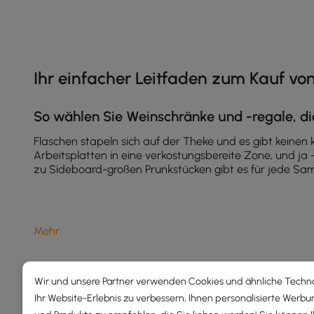
Products in the current category have been updated to show th
Ihr einfacher Leitfaden zum Kauf v
So wählen Sie Weinschränke und -regale, di
Flaschen stapeln sich auf der Theke und es gibt keinen
Arbeitsplatten in eine verkostungsbereite Zone, und ja 
zu Sideboard-großen Prunkstücken gibt es für jede Sam
Weinschränke und -regale: Alltägliche Anwe
Mehr
Das sind nicht nur Regale für Merlot. Passen Sie den Lag
Sortieren Sie nach Rebsorte, Jahrgang oder Anlass, d
Halten Sie Rotweine bis zum Servieren aufrecht; lager
Wir und unsere Partner verwenden Cookies und ähnliche Techn
Verstauen Sie Korkenzieher, Belüfter, Servietten u
Ihr Website-Erlebnis zu verbessern, Ihnen personalisierte Werbu