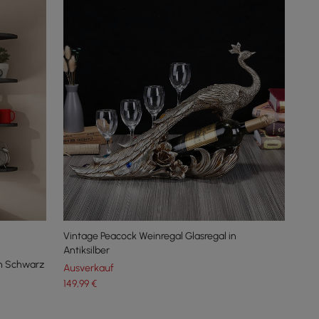
Vintage Peacock Weinregal Glasregal in
Antiksilber
n Schwarz
Ausverkauf
149
,99
€