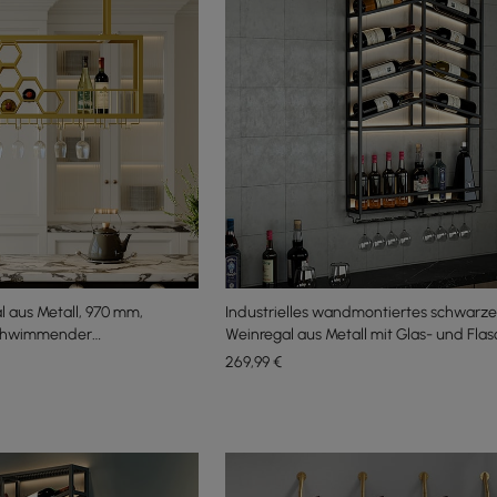
 aus Metall, 970 mm,
Industrielles wandmontiertes schwarze
schwimmender
Weinregal aus Metall mit Glas- und Fla
269
,99
€