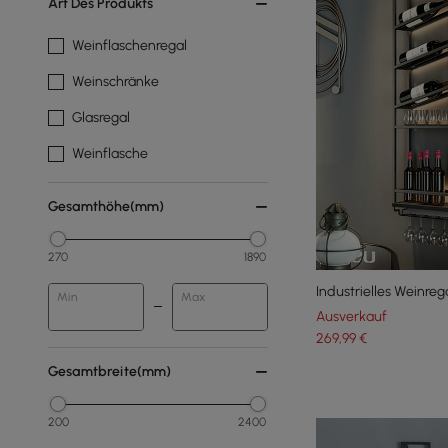
Art Des Produkts
Weinflaschenregal
Weinschränke
Glasregal
Weinflasche
Gesamthöhe(mm)
270
1890
Industrielles Weinreg
Min
Max
Ausverkauf
269
,99
€
Gesamtbreite(mm)
200
2400