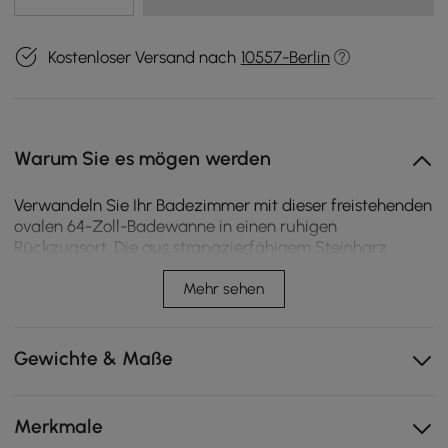
Kostenloser Versand nach
10557-Berlin
Warum Sie es mögen werden
Verwandeln Sie Ihr Badezimmer mit dieser freistehenden
ovalen 64-Zoll-Badewanne in einen ruhigen
Rückzugsort. Die aus strapazierfähigem Steinharz
gefertigte Badewanne ist auf Langlebigkeit ausgelegt
und bietet ein tiefes, komfortables Bad, in dem Sie sich
Mehr sehen
luxuriös entspannen können. Die glatte, mattweiße
Oberfläche passt perfekt zur modernen
Badezimmerästhetik, während das freistehende Design
Gewichte & Maße
eine vielseitige Platzierung ermöglicht. Mit einem
Fassungsvermögen von 89,82 Gallonen bietet es
geräumigen Komfort zum Einweichen und verbindet
Merkmale
Entspannung mit zeitloser Eleganz.