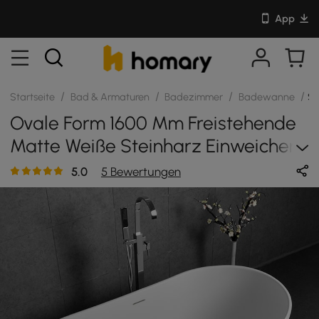
App
/
/
/
/
Startseite
Bad & Armaturen
Badezimmer
Badewanne
S
Ovale Form 1600 Mm Freistehende
Matte Weiße Steinharz Einweichen
Badewanne Mit Überlauf
5.0
5 Bewertungen