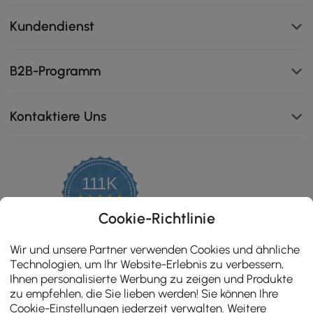
Kundendienst
B2B-Programm
Kontaktiere Uns
111K
4.8
star
ZERTIFIZIERTE BEWERTUNGEN
Cookie-Richtlinie
rating
Wir und unsere Partner verwenden Cookies und ähnliche
Technologien, um Ihr Website-Erlebnis zu verbessern,
Ihnen personalisierte Werbung zu zeigen und Produkte
zu empfehlen, die Sie lieben werden! Sie können Ihre
Cookie-Einstellungen jederzeit verwalten. Weitere