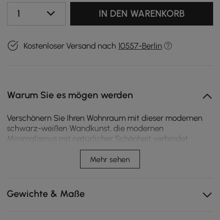
1
IN DEN WARENKORB
Kostenloser Versand nach
10557-Berlin
Warum Sie es mögen werden
Verschönern Sie Ihren Wohnraum mit dieser modernen
schwarz-weißen Wandkunst, die modernen
Minimalismus mit natürlicher Schönheit verbindet.
Dieses auffällige Stück misst 600 mm x 490 mm und
zeichnet sich durch eine vielschichtige Tiefe, taktile
Mehr sehen
Strukturen und eine auffällige monochrome Farbpalette
aus, die zu jedem Einrichtungsstil passt. Es ist mit einem
warmen LED-Licht ausgestattet und sorgt für ein
Gewichte & Maße
gemütliches Ambiente. Das USB-Netzteil und der hintere
Powerbank-Steckplatz sorgen für eine praktische und