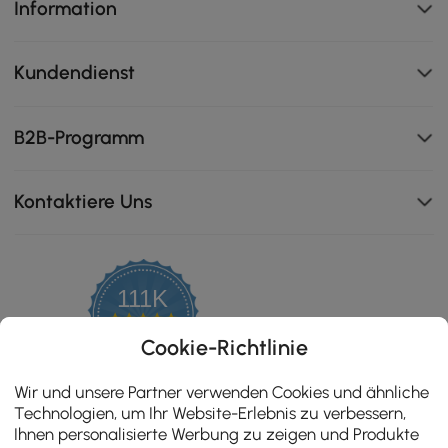
Information
Kundendienst
Exquite Einzelheiten
B2B-Programm
Kontaktiere Uns
111K
4.8
star
ZERTIFIZIERTE BEWERTUNGEN
Cookie-Richtlinie
rating
Wir und unsere Partner verwenden Cookies und ähnliche
Technologien, um Ihr Website-Erlebnis zu verbessern,
Ihnen personalisierte Werbung zu zeigen und Produkte