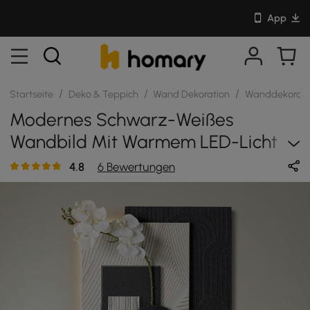
App
/
/
/
Startseite
Deko & Teppich
Wand Dekoration
Wanddekorati
Modernes Schwarz-Weißes
Wandbild Mit Warmem LED-Licht
Und Künstlicher Orchidee — 600
4.8
6 Bewertungen
Mm X 490 Mm