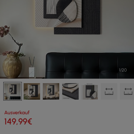
1/20
Ausverkauf
149
,99
€