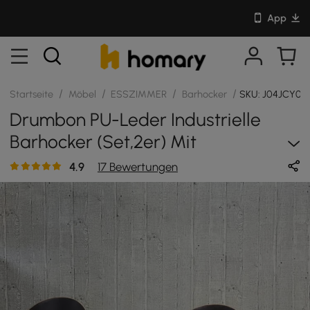
App
/
/
/
/
Startseite
Möbel
ESSZIMMER
Barhocker
SKU: J04JCY00
Drumbon PU-Leder Industrielle
Barhocker (Set,2er) Mit
Rückenlehne Pub-Höhe
4.9
17 Bewertungen