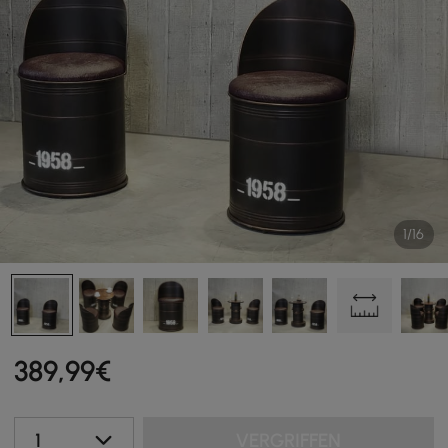
1/16
389
,99
€
1
VERGRIFFEN