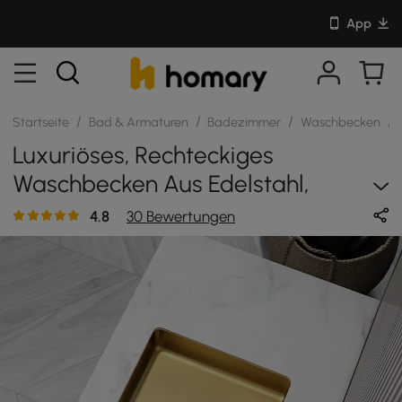
App
/
/
/
/
Startseite
Bad & Armaturen
Badezimmer
Waschbecken
Luxuriöses, Rechteckiges
Waschbecken Aus Edelstahl,
Unterbaubar
4.8
30 Bewertungen