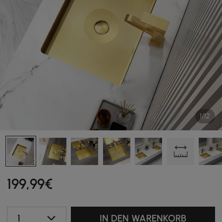
1/12
199
,99
€
1
IN DEN WARENKORB