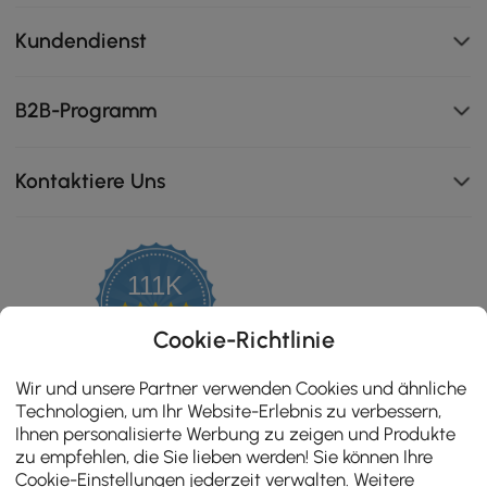
Kundendienst
B2B-Programm
Kontaktiere Uns
111K
4.8
star
ZERTIFIZIERTE BEWERTUNGEN
Cookie-Richtlinie
rating
Wir und unsere Partner verwenden Cookies und ähnliche
Technologien, um Ihr Website-Erlebnis zu verbessern,
Ihnen personalisierte Werbung zu zeigen und Produkte
zu empfehlen, die Sie lieben werden! Sie können Ihre
Cookie-Einstellungen jederzeit verwalten. Weitere