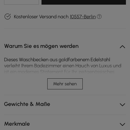
Kostenloser Versand nach
10557-Berlin
Warum Sie es mögen werden
Dieses Waschbecken aus goldfarbenem Edelstahl
verleiht Ihrem Badezimmer einen Hauch von Luxus und
ist ein modernes Statement für Ihr zeitgenössisches
Badezimmer-Update. Durch das integrierte Design muss
es auf Langlebigkeit achten, um der klassischen
Mehr sehen
Anmutung gerecht zu werden.
Hergestellt aus Edelstahl
Gewichte & Maße
Inklusive Spüle und ausklappbarer Ablauffläche
Leicht zu reinigen
Merkmale
Moderner Stil