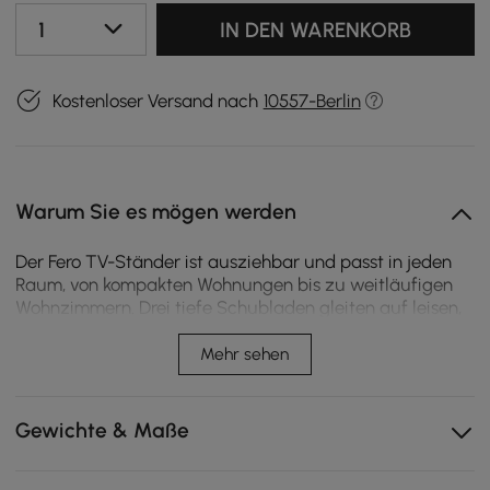
1
IN DEN WARENKORB
Kostenloser Versand nach
10557-Berlin
Warum Sie es mögen werden
Der Fero TV-Ständer ist ausziehbar und passt in jeden
Raum, von kompakten Wohnungen bis zu weitläufigen
Wohnzimmern. Drei tiefe Schubladen gleiten auf leisen,
sanft schließenden Schienen auf und halten alltägliche
Utensilien ordentlich organisiert und griffbereit.
Mehr sehen
Lässt sich von 71 auf 110 Zoll ausziehen, um exakt zu
Ihrem Raum zu passen – egal welche Größe dieser
Gewichte & Maße
hat.
Drei Schubladen verstauen Fernbedienungen und