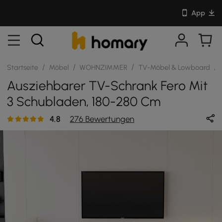
App
/
/
/
/
Startseite
Möbel
WOHNZIMMER
TV-Möbel & Lowboard
Ausziehbarer TV-Schrank Fero Mit
3 Schubladen, 180-280 Cm
4.8
276 Bewertungen