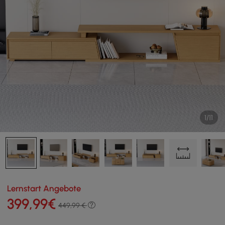
1/11
Lernstart Angebote
399
,99
€
449,99 €