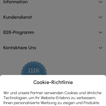
Information
Kundendienst
B2B-Programm
Kontaktiere Uns
111K
4.8
star
ZERTIFIZIERTE BEWERTUNGEN
Cookie-Richtlinie
rating
Wir und unsere Partner verwenden Cookies und ähnliche
Technologien, um Ihr Website-Erlebnis zu verbessern,
Ihnen personalisierte Werbung zu zeigen und Produkte