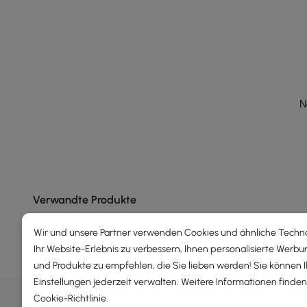
N
Verwandte Produkte
Wir und unsere Partner verwenden Cookies und ähnliche Techn
Ihr Website-Erlebnis zu verbessern, Ihnen personalisierte Werbu
und Produkte zu empfehlen, die Sie lieben werden! Sie können 
Einstellungen jederzeit verwalten. Weitere Informationen finden 
DEALS, INSPIRATION UND TRE
Cookie-Richtlinie
.