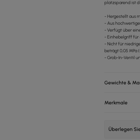
platzsparend ist 
- Hergestellt aus 
- Aus hochwertige
- Verfügt über ei
- Einhebelgriff fü
- Nicht für niedr
beträgt 0,05 MPa (
- Grob-In-Ventil 
Gewichte & Ma
Merkmale
Überlegen Si