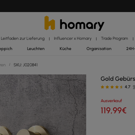
Leitfaden zur Lieferung
Influencer x Homary
Trade Program
|
|
|
eppich
Leuchten
Küche
Organisation
24H
ren
/
SKU: J020841
Gold Gebür
4.7
Ausverkauf
119
,99
€