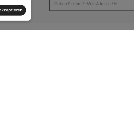
Events und mehr.
 akzeptieren
klärung
rmation
Kundendienst
Kontaktiere Uns
 Homary
Kundendienstzentrum
Kundendie
en
Retouren & Erstattung
rtungen
Versandanleitung
Dienstzeit
altigkeit
Bestellung Verfolgen
Montag bis Freitag 
Uhr am Berlin Zeit
hnungsprogramm
B2B-Programm
schutz
ungsbedingungen
Handelsprogramm
ESSUM
Partnerprogramm
e-Richtlinie