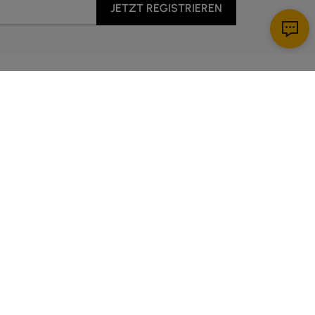
JETZT REGISTRIEREN
Apps herunterladen
nst
5:00 Uhr bis 14:00