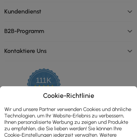
Kundendienst
B2B-Programm
Kontaktiere Uns
111K
4.8
star
ZERTIFIZIERTE BEWERTUNGEN
Cookie-Richtlinie
rating
Wir und unsere Partner verwenden Cookies und ähnliche
Technologien, um Ihr Website-Erlebnis zu verbessern,
Ihnen personalisierte Werbung zu zeigen und Produkte
zu empfehlen, die Sie lieben werden! Sie können Ihre
Cookie-Einstellungen jederzeit verwalten. Weitere