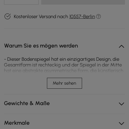
Kostenloser Versand nach
10557-Berlin
Warum Sie es mögen werden
- Dieser Bodenspiegel hat ein einzigartiges Design, die
Gesamtform ist rechteckig und der Spiegel in der Mitte
hat eine abstrakte asymmetrische Form, die künstlerisch
und elegant ist.
-Großer und hochauflösender Spiegel, der jederzeit
Mehr sehen
wunderschön reflektiert.
-Es ist nicht nur ein praktischer Spiegel, sondern auch
eine schöne Dekoration.
Gewichte & Maße
-Es kann auch im Wohnzimmer, Schlafzimmer, Eingang
und in jedem beliebigen Raum verwendet werden.
Merkmale