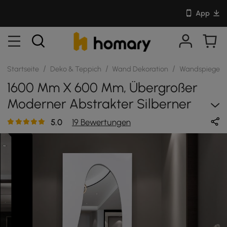
App
/
/
/
Startseite
Deko & Teppich
Wand Dekoration
Wandspiegel
1600 Mm X 600 Mm, Übergroßer
Moderner Abstrakter Silberner
Bodenspiegel In Voller Länge
5.0
19 Bewertungen