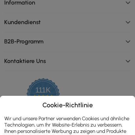
Information
Kundendienst
B2B-Programm
Kontaktiere Uns
111K
4.8
star
ZERTIFIZIERTE BEWERTUNGEN
Cookie-Richtlinie
rating
Wir und unsere Partner verwenden Cookies und ähnliche
Technologien, um Ihr Website-Erlebnis zu verbessern,
Ihnen personalisierte Werbung zu zeigen und Produkte