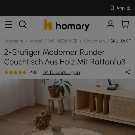
App
/
/
/
/
Startseite
Möbel
WOHNZIMMER
Couchtisch
SKU: JJ69F4
2-Stufiger Moderner Runder
Couchtisch Aus Holz Mit Rattanfuß
4.8
134 Bewertungen