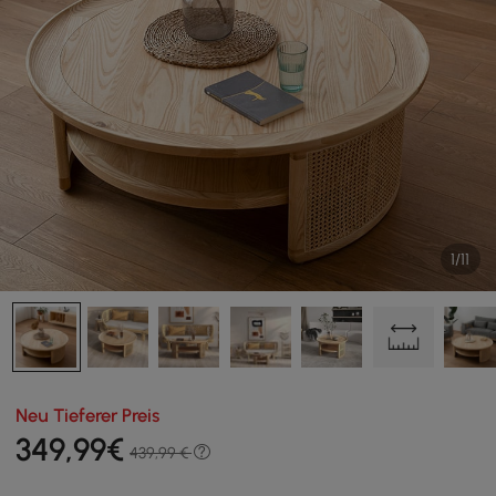
1/11
Neu Tieferer Preis
349
,99
€
439,99 €