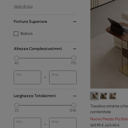
Vedi di più
Finitura Superiore
Bianco
Altezza Complessiva(mm)
45
770
Min
Max
Larghezza Totale(mm)
Tavolino rotante a fo
23
1236
contenitore
Nuovo Prezzo Più Bas
Min
Max
169
,99
€
229,99 €