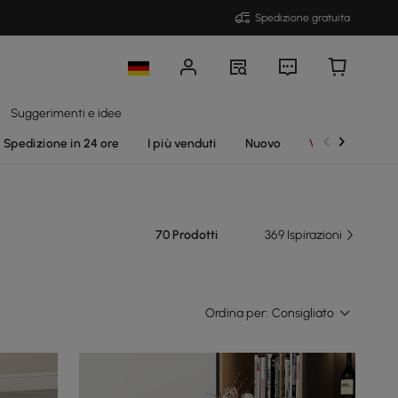
Spedizione gratuita
Suggerimenti e idee
Spedizione in 24 ore
I più venduti
Nuovo
Vendite
70 Prodotti
369 Ispirazioni
Ordina per:
Consigliato