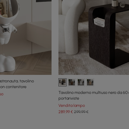
astronauta, tavolino
con contenitore
Tavolino moderno multiuso nero da 60
so
portariviste
Vendita lampo
289
,99
€
299,99 €