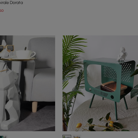
irale Dorata
so