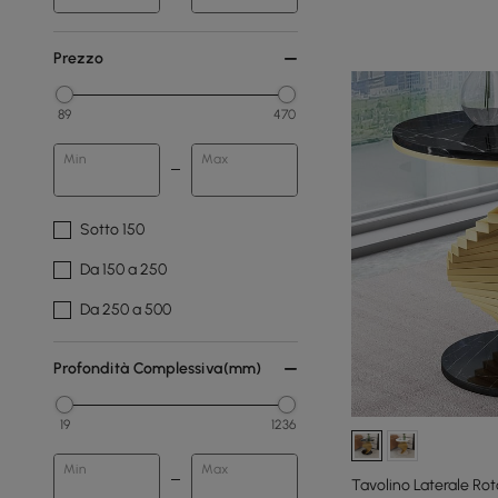
Prezzo
89
470
Min
Max
Sotto 150
Da 150 a 250
Da 250 a 500
Profondità Complessiva(mm)
19
1236
Min
Max
Tavolino Laterale Ro