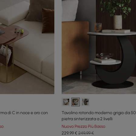
rma di C in noce e oro con
Tavolino rotondo moderno grigio da 50
pietra sinterizzata a 2 livelli
so
Nuovo Prezzo Più Basso
229
,99
€
249,99 €