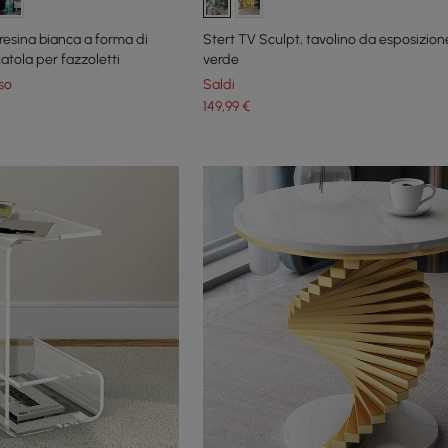
resina bianca a forma di
Stert TV Sculpt, tavolino da esposizion
atola per fazzoletti
verde
so
Saldi
149
,99
€