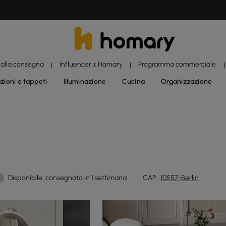
 alla consegna
Influencer x Homary
Programma commerciale
|
|
|
zioni e tappeti
Illuminazione
Cucina
Organizzazione
Disponibile: consegnato in 1 settimana
CAP :
10557-Berlin