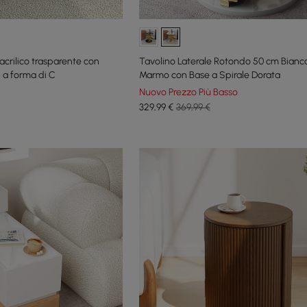
acrilico trasparente con
Tavolino Laterale Rotondo 50 cm Bianco
 a forma di C
Marmo con Base a Spirale Dorata
Nuovo Prezzo Più Basso
329
,99
€
369,99 €