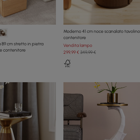
Moderno 41 cm noce scanalato tavolino
contenitore
89 cm stretto in pietra
Vendita lampo
 e contenitore
299
,99
€
349,99 €