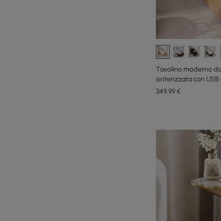
Tavolino moderno da 
sinterizzata con USB
349
,99
€