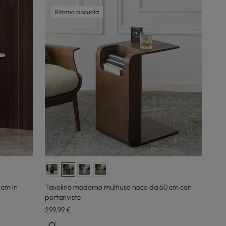
Ritorno a scuola
 cm in
Tavolino moderno multiuso noce da 60 cm con
portariviste
299
,99
€