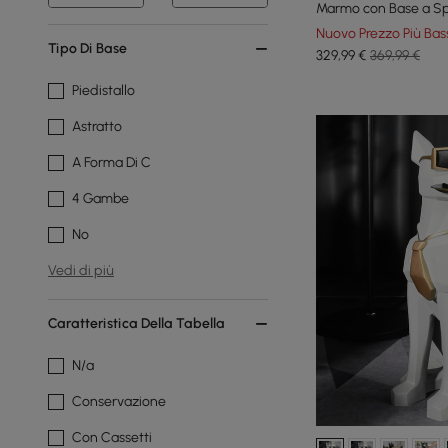
Marmo con Base a Sp
Nuovo Prezzo Più Bas
Tipo Di Base
329
,99
€
369,99 €
Piedistallo
Astratto
A Forma Di C
4 Gambe
No
Vedi di più
Caratteristica Della Tabella
N/a
Conservazione
Con Cassetti