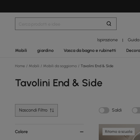
Ispirazione
Guida
|
Mobili
giardino
Vasca da bagno e rubinetti
Decora
Home
/
Mobili
/
Mobili da soggiorno
/
Tavolini End & Side
Tavolini End & Side
Nascondi Filtro
Saldi
Colore
Ritorno a scuola