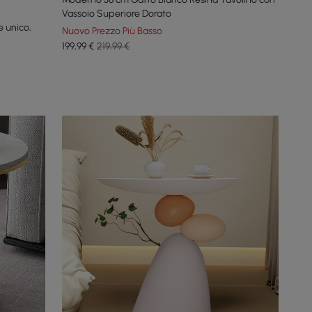
Vassoio Superiore Dorato
e unico,
Nuovo Prezzo Più Basso
199
,99
€
219,99 €