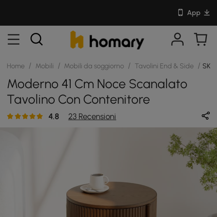
App
/
/
/
/
Home
Mobili
Mobili da soggiorno
Tavolini End & Side
SKU
Moderno 41 Cm Noce Scanalato
Tavolino Con Contenitore
4.8
23 Recensioni