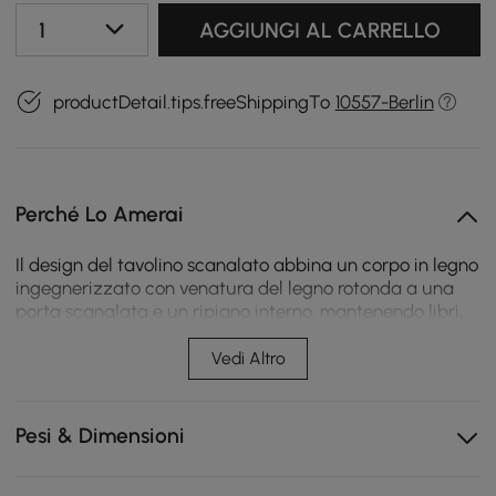
1
AGGIUNGI AL CARRELLO
productDetail.tips.freeShippingTo
10557-Berlin
Perché Lo Amerai
Il design del tavolino scanalato abbina un corpo in legno
ingegnerizzato con venatura del legno rotonda a una
porta scanalata e un ripiano interno, mantenendo libri,
telecomandi e piccoli oggetti essenziali organizzati
accanto a divani o letti.
Vedi Altro
La porta scanalata si apre su un vano portaoggetti
nascosto per telecomandi, libri e oggetti di uso
Pesi & Dimensioni
quotidiano.
Il ripiano interno separa gli elementi essenziali per