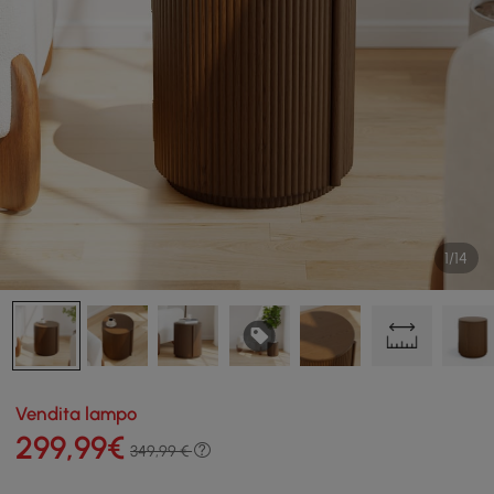
1/14
Vendita lampo
299
,99
€
349,99 €