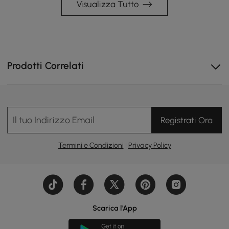
Visualizza Tutto
Prodotti Correlati
La ricca impiallacciatura di noce su compensato offre
una sensazione e un calore in legno massello.
Il tuo Indirizzo Email
Registrati Ora
Termini e Condizioni
|
Privacy Policy
Scarica l'App