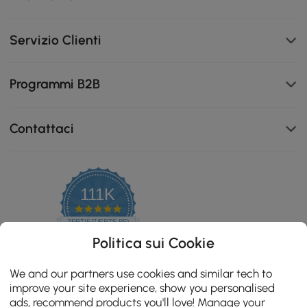
Servizio Clienti
Programmi B2B
Contattaci
111K
4.8
star
ZERTIFIZIERTE BEWERTUNGEN
rating
Politica sui Cookie
We and our partners use cookies and similar tech to
improve your site experience, show you personalised
ads, recommend products you'll love! Manage your