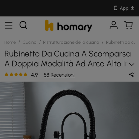
App
/
/
/
Home
Cucina
Ristrutturazione della cucina
Rubinetti da cuc
Rubinetto Da Cucina A Scomparsa
A Doppia Modalità Ad Arco Alto In
Ottone Massiccio Con Manico In
4.9
58 Recensioni
Porcellana