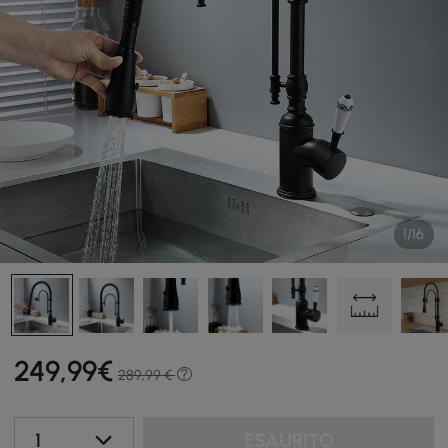
1/16
249
,99
€
289,99 €
1
ESAURITO