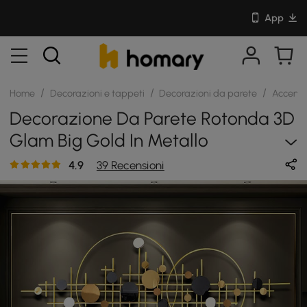
App
/
/
/
Home
Decorazioni e tappeti
Decorazioni da parete
Accenti
Decorazione Da Parete Rotonda 3D
Glam Big Gold In Metallo
Decorativo Unico, Da Appendere
4.9
39 Recensioni
Alla Casa, Da Appendere Al
Soggiorno