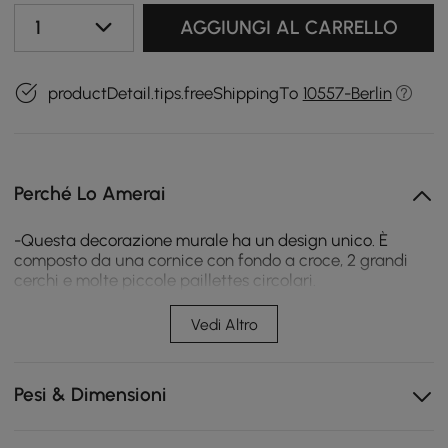
1
AGGIUNGI AL CARRELLO
productDetail.tips.freeShippingTo
10557-Berlin
Perché Lo Amerai
-Questa decorazione murale ha un design unico. È
composto da una cornice con fondo a croce, 2 grandi
cerchi e molte piccole paillettes circolari.
-La cornice è realizzata in materiale di ferro di alta
qualità e le paillettes circolari sono in titanio.
Vedi Altro
-La decorazione murale presenta nel suo insieme uno
stile decorativo lussuoso ed elegante.
-Non si limita solo al soggiorno o alla camera da letto,
Pesi & Dimensioni
ma è anche la decorazione perfetta in qualsiasi luogo.