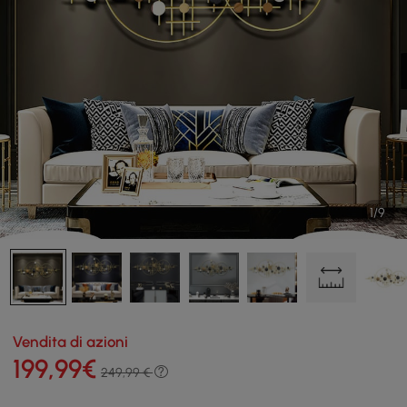
1/9
Vendita di azioni
199
,99
€
249,99 €