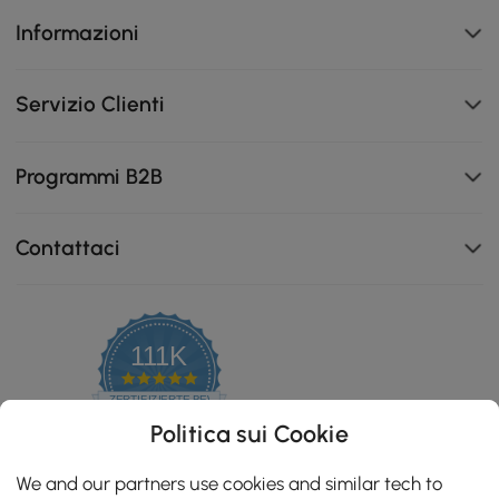
Informazioni
Servizio Clienti
Programmi B2B
Contattaci
111K
4.8
star
ZERTIFIZIERTE BEWERTUNGEN
rating
Politica sui Cookie
We and our partners use cookies and similar tech to