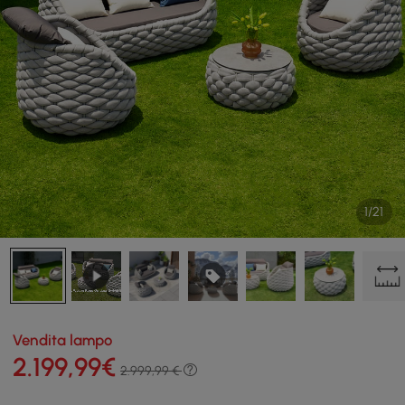
1/21
Vendita lampo
2.199
,99
€
2.999,99 €