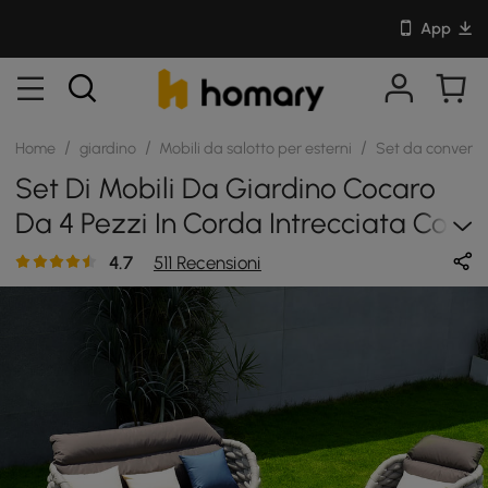
App
/
/
/
Home
giardino
Mobili da salotto per esterni
Set da conversa
Set Di Mobili Da Giardino Cocaro
Da 4 Pezzi In Corda Intrecciata Con
Tavolino Da Caffè E Base Girevole,
4.7
511 Recensioni
Grigio