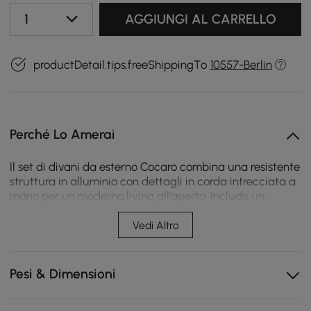
1
AGGIUNGI AL CARRELLO
productDetail.tips.freeShippingTo
10557-Berlin
Perché Lo Amerai
Il set di divani da esterno Cocaro combina una resistente
struttura in alluminio con dettagli in corda intrecciata a
mano per un moderno living all'aperto. Include un
divano a 2 posti, due poltrone girevoli e un tavolino da
caffè, ed è resistente ai raggi UV, all'acqua e alla
Vedi Altro
ruggine per il comfort quotidiano in terrazza.
Il telaio in lega di alluminio garantisce stabilità e
Pesi & Dimensioni
prestazioni resistenti alle intemperie all'aperto.
L'intreccio di corda tessuta a mano resiste allo