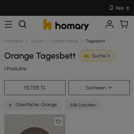
App
Startseite
/
Garten
/
Garten Möbel
/
Tagesbett
Orange Tagesbett
Suche
1 Produkte
FILTER
Sortieren
Oberfläche: Orange
Alle Löschen