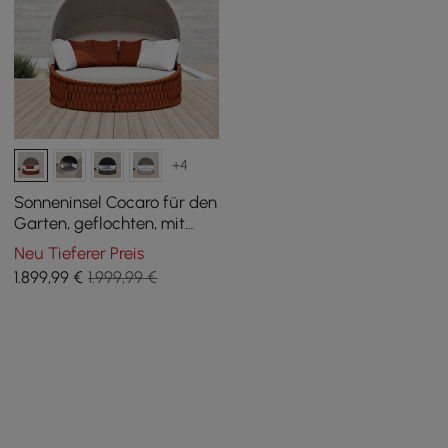
+4
Sonneninsel Cocaro für den
Garten, geflochten, mit
Aluminiumrahmen und
Neu Tieferer Preis
Sonnendach, wetterfest,
1.899
,99
€
1.999,99 €
grau