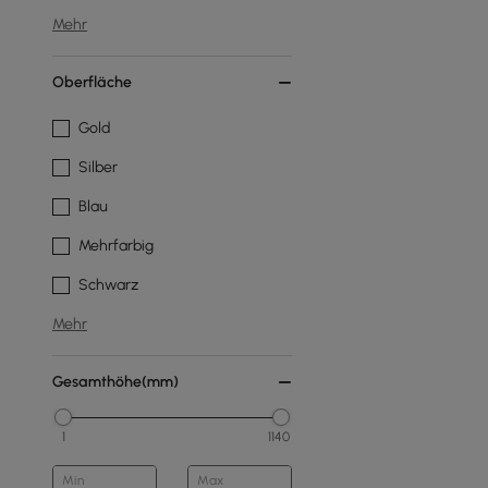
Mehr
Oberfläche
Gold
Silber
Blau
Mehrfarbig
Schwarz
Mehr
Gesamthöhe(mm)
1
1140
Min
Max