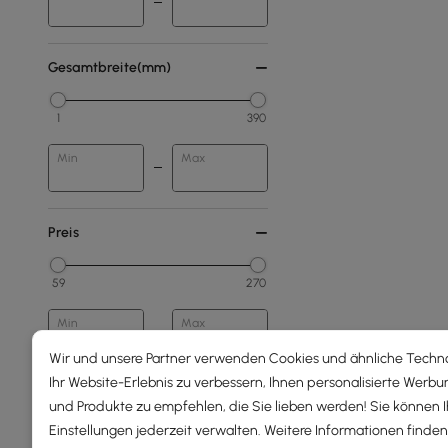
Gesamtbreite(mm)
1
390
Min
Max
Preis
59
270
Min
Max
Wir und unsere Partner verwenden Cookies und ähnliche Techn
Ihr Website-Erlebnis zu verbessern, Ihnen personalisierte Werbu
Unter 150
und Produkte zu empfehlen, die Sie lieben werden! Sie können 
150 - 250
Einstellungen jederzeit verwalten. Weitere Informationen finden 