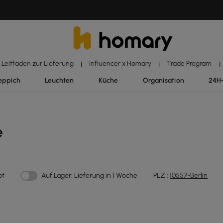
Leitfaden zur Lieferung
Influencer x Homary
Trade Program
|
|
|
eppich
Leuchten
Küche
Organisation
24H
e
ot
Auf Lager: Lieferung in 1 Woche
PLZ :
10557-Berlin