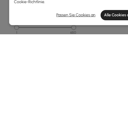
Cookie-Richtlinie
.
250 - 500
Passen Sie Cookies an
Alle Cookies
Gesamttiefe(mm)
1
650
Min
Max
Gegenstand
Animal
Leute
Abstrakt
Geometrisch
Felsen