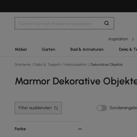
Inspiration
|
Möbel
Garten
Bad & Armaturen
Deko & T
Startseite
/
Deko & Teppich
/
Heimzubehör
/
Dekorative Objekte
Marmor Dekorative Objekt
Filter ausblenden
Sonderangeb
Farbe