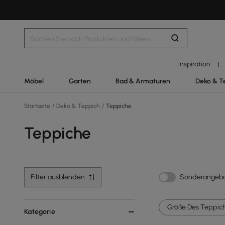
Inspiration
|
Möbel
Garten
Bad & Armaturen
Deko & T
Startseite
/
Deko & Teppich
/
Teppiche
Teppiche
Filter ausblenden
Sonderangeb
Größe Des Teppich
Kategorie