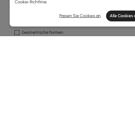
Cookie-Richtlinie
.
Zusammenfassung
Passen Sie Cookies an
Alle Cookies
Geometrische
Geometrische Formen
Form Eines Teppichs
Rechteck
Läufer
Merkmal
Geometrisch
Nein
Wasserdicht
Products in the current category have been updated to show t