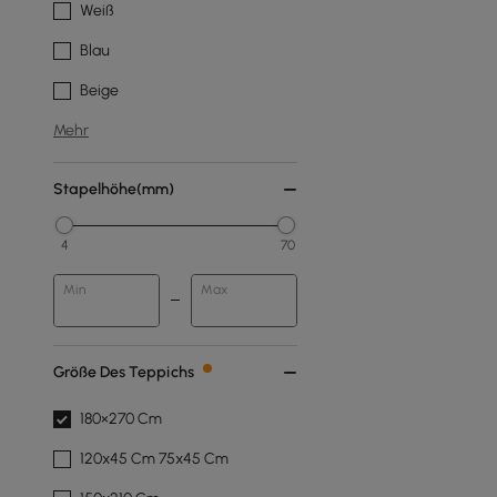
Weiß
Blau
Beige
Mehr
Stapelhöhe(mm)
4
70
Min
Max
Größe Des Teppichs
180×270 Cm
120x45 Cm 75x45 Cm