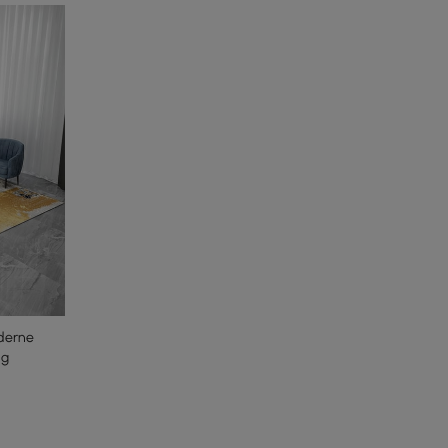
derne
ig