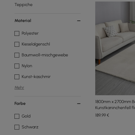
Teppiche
Material
Polyester
Kieselalgenschl
Baumwoll-mischgewebe
Nylon
Kunst-kaschmir
Mehr
1800mm x 2700mm B
Farbe
Kunstkaninchenfell f
Teppich für Wohnzi
189
,99
€
Gold
Schwarz