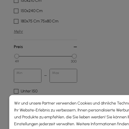
150x210 Cm
150x240 Cm
180x75 Cm 75x80 Cm
Mehr
Preis
49
300
Min
Max
Unter 150
150 - 250
Wir und unsere Partner verwenden Cookies und ähnliche Techn
Ihr Website-Erlebnis zu verbessern, Ihnen personalisierte Werbu
250 - 500
und Produkte zu empfehlen, die Sie lieben werden! Sie können 
Einstellungen jederzeit verwalten. Weitere Informationen finden 
Muster