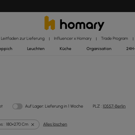
Leitfaden zur Lieferung
Influencer x Homary
Trade Program
|
|
|
eppich
Leuchten
Küche
Organisation
24H
ot
Auf Lager: Lieferung in 1 Woche
PLZ :
10557-Berlin
s :
180×270 Cm
Alles löschen