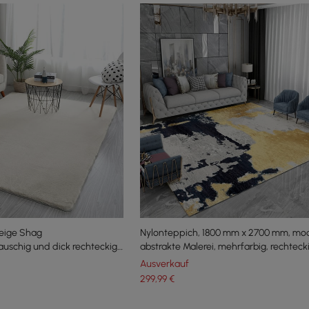
eige Shag
Nylonteppich, 1800 mm x 2700 mm, mo
lauschig und dick rechteckig
abstrakte Malerei, mehrfarbig, rechteck
mmer
Ausverkauf
299
,99
€