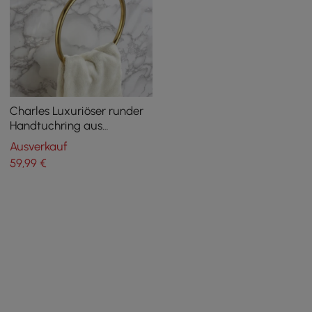
Charles Luxuriöser runder
Handtuchring aus
transparentem, massivem
Ausverkauf
Messing
59
,99
€