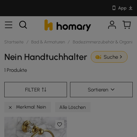
App
Startseite
/
Bad & Armaturen
/
Badezimmerzubehör & Organisa
Nein Handtuchhalter
Suche
1 Produkte
FILTER
Sortieren
Merkmal: Nein
Alle Löschen