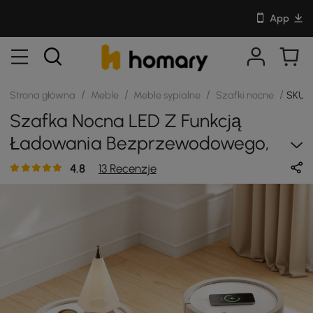
App
/
/
/
/
Strona główna
Meble
Meble sypialne
Szafki nocne
SKU: 
Szafka Nocna LED Z Funkcją
Ładowania Bezprzewodowego,
Tapicerka Ze Skóry Siodłowej W
4.8
13 Recenzje
Kolorze Beżowym I 2 Szufladami,
Zestaw 2 Sztuk