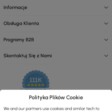
Informacje
Obsługa Klienta
Programy B2B
Skontaktuj Się z Nami
Niezwykle trwały i stylowy, idealny do nowoczesnych
111K
domów wymagających wytrzymałych, eleganckich
powierzchni.
4.8
star
ZERTIFIZIERTE BEWERTUNGEN
rating
Polityka Plików Cookie
We and our partners use cookies and similar tech to