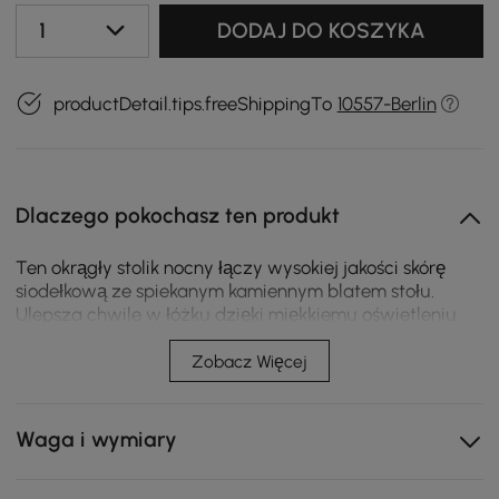
1
DODAJ DO KOSZYKA
productDetail.tips.freeShippingTo
10557-Berlin
Dlaczego pokochasz ten produkt
Ten okrągły stolik nocny łączy wysokiej jakości skórę
siodełkową ze spiekanym kamiennym blatem stołu.
Ulepsza chwile w łóżku dzięki miękkiemu oświetleniu
otoczenia i zintegrowanemu bezprzewodowemu
ładowaniu i tworzy cichą, elegancką atmosferę dla
Zobacz Więcej
nowoczesnego życia codziennego.
Skóra siodłowa o szlachetnej fakturze jest odporna na
Waga i wymiary
wodę, plamy i zarysowania oraz umożliwia
nieskomplikowaną codzienną pielęgnację.