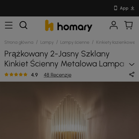
App
/
/
/
Strona główna
Lampy
Lampy ścienne
Kinkiety łazienkowe
Prążkowany 2-Jasny Szklany
Kinkiet Ścienny Metalowa Lampa
Ścienna Do Łazienki
4.9
48 Recenzje