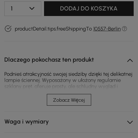
1
DODAJ DO KOSZYKA
productDetail.tips.freeShippingTo
10557-Berlin
Dlaczego pokochasz ten produkt
Podnieś atrakcyjność swojej siedziby dzięki tej delikatnej
lampie ściennej. Wyposażony w ułożony regularnie
szklany pręt, oferuje prosty, ale schludny wygląd i
nowoczesny urok Twojej przestrzeni, tworząc bardziej
zachęcającą i wygodną atmosferę. Po oświetleniu rzuca
Zobacz Więcej
czarujące oświetlenie i bezproblemowo uzupełnia
istniejący wystrój domu. Konstrukcja metalowa i szklana
jest odporna na korozję i zapewnia trwałe użytkowanie.
Waga i wymiary
Twórz proste, ale aktywne akcenty w salonie, łazience,
gabinecie, jadalni i nie tylko dzięki temu kinkietowi do
wnętrz.