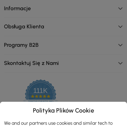
Informacje
Obsługa Klienta
Programy B2B
Skontaktuj Się z Nami
111K
4.8
star
ZERTIFIZIERTE BEWERTUNGEN
rating
Polityka Plików Cookie
We and our partners use cookies and similar tech to