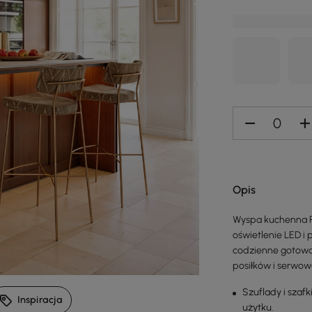
Opis
Wyspa kuchenna P
oświetlenie LED i
codzienne gotowa
posiłków i serwo
Szuflady i szaf
Inspiracja
użytku.