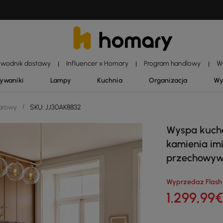
ewodnik dostawy
Influencer x Homary
Program handlowy
W
|
|
|
dywaniki
Lampy
Kuchnia
Organizacja
Wy
barowy
/
SKU: JJ30AK8832
Wyspa kuche
kamienia im
przechowywa
Wyprzedaz Flash
1.299
,99