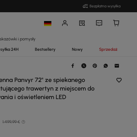
Bezpłatna wysyłka
skazówki i pomysły
syłka 24H
Bestsellery
Nowy
Sprzedaż
nna Panvyr 72" ze spiekanego
itującego trawertyn z miejscem do
nia i oświetleniem LED
€
1.499,99 €