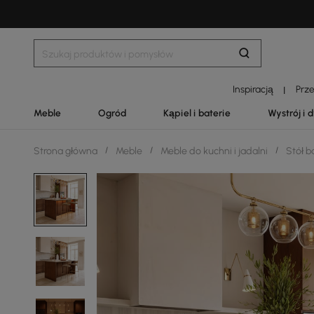
Inspiracją
Prz
|
Meble
Ogród
Kąpiel i baterie
Wystrój i 
Strona główna
/
Meble
/
Meble do kuchni i jadalni
/
Stół 