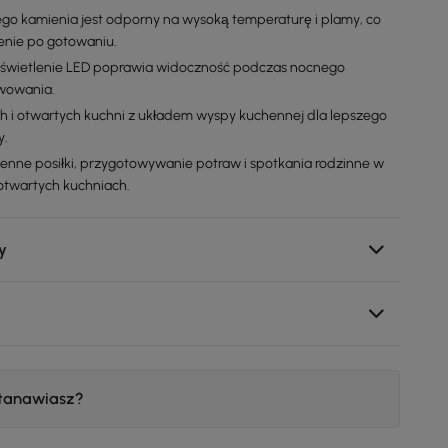
ego kamienia jest odporny na wysoką temperaturę i plamy, co
enie po gotowaniu.
świetlenie LED poprawia widoczność podczas nocnego
rwowania.
h i otwartych kuchni z układem wyspy kuchennej dla lepszego
y.
enne posiłki, przygotowywanie potraw i spotkania rodzinne w
twartych kuchniach.
y
stanawiasz?