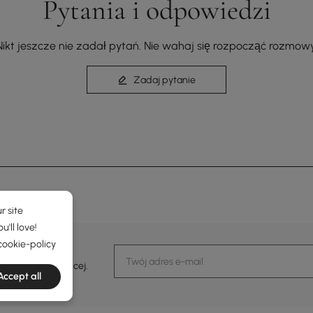
Pytania i odpowiedzi
Nikt jeszcze nie zadał pytań. Nie wahaj się rozpocząć rozmowy
Zadaj pytanie
r site
'll love!
cookie-policy
darzeniach i więcej.
Accept all