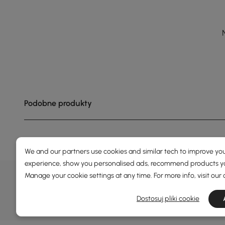
Podobne produkty
We and our partners use cookies and similar tech to improve you
experience, show you personalised ads, recommend products you
OFERTY, INSPIRACJE I TRENDY
Manage your cookie settings at any time. For more info, visit our
Dowiedz się więcej o specjalnych ofertach, promocjach, wy
Dostosuj pliki cookie
Warunki i zasady
Polityka prywatności