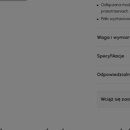
Odłączana modu
przestrzeniach.
Półki wystawowe
Waga i wymiar
Specyfikacje
Odpowiedzialn
Wciąż się za