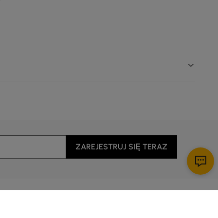
ZAREJESTRUJ SIĘ TERAZ
 z nami
Pobierz aplikację