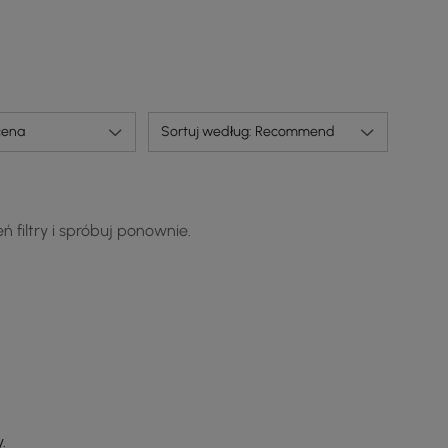
Wyświetl szuflady i szuflady, aby uzyskać
wyselekcjonowane chwile dekoracyjne i niezbędne
ena
Sortuj według: Recommend
rzeczy na co dzień.
 filtry i spróbuj ponownie.
.