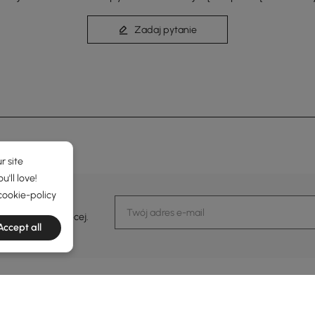
Zadaj pytanie
r site
'll love!
cookie-policy
darzeniach i więcej.
Accept all
macje
Obsługa klienta
Skontaktuj się