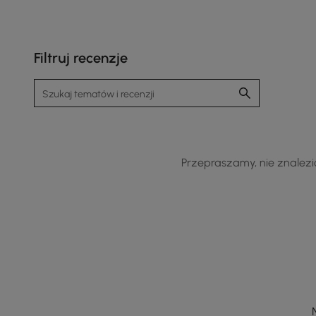
Filtruj recenzje
Płytki szufladowe o drobnych falach zapewniają
teksturę, głębię i kontrast
Przepraszamy, nie znalezio