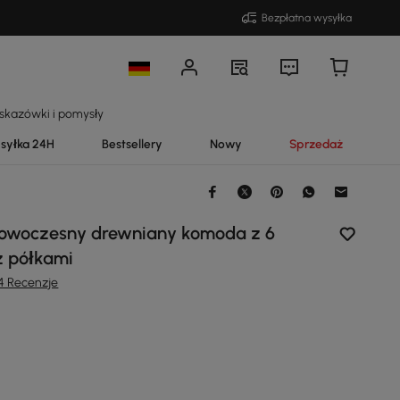
Bezpłatna wysyłka
skazówki i pomysły
syłka 24H
Bestsellery
Nowy
Sprzedaż
owoczesny drewniany komoda z 6
z półkami
4 Recenzje