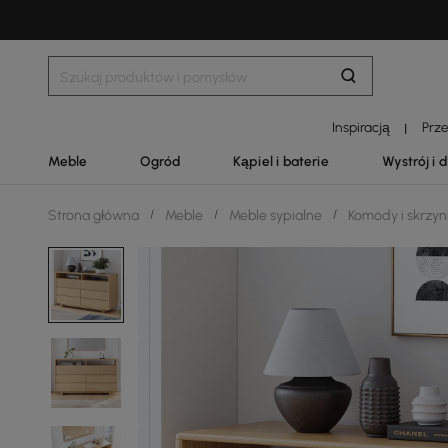
Inspiracją
Prz
|
Meble
Ogród
Kąpiel i baterie
Wystrój i 
Strona główna
/
Meble
/
Meble sypialne
/
Komody i skrzyn