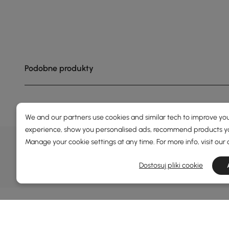
Podobne produkty
We and our partners use cookies and similar tech to improve you
experience, show you personalised ads, recommend products you
OFERTY, INSPIRACJE I TRENDY
Manage your cookie settings at any time. For more info, visit our
Dowiedz się więcej o specjalnych ofertach, promocjach, wy
Dostosuj pliki cookie
Warunki i zasady
Polityka prywatności
Infor