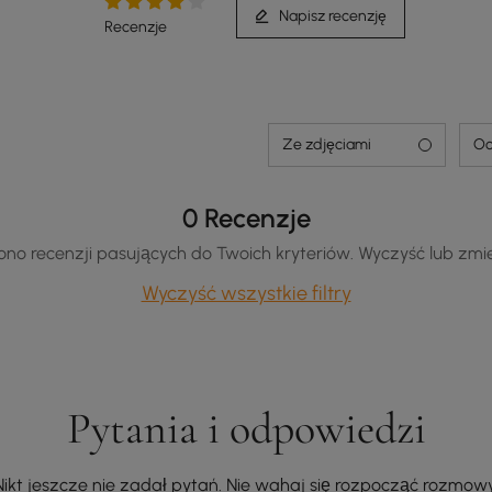
Napisz recenzję
Recenzje
Odłączana modułowa konstrukcja zwiększa
elastyczność, aby dopasować je do różnych
Ze zdjęciami
Oc
przestrzeni lub preferencji
0 Recenzje
no recenzji pasujących do Twoich kryteriów. Wyczyść lub zmień
Wyczyść wszystkie filtry
Pytania i odpowiedzi
Nikt jeszcze nie zadał pytań. Nie wahaj się rozpocząć rozmowy