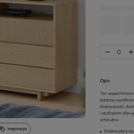
Opis
Ten wszechstronn
bardziej wyrafino
elastyczność, dost
i szufladom oferu
artykułów.
Inspiracja
Drobne płyty sz