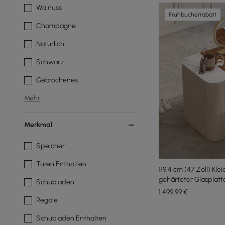
Walnuss
Frühbucherrabatt
Champagne
Natürlich
Schwarz
Gebrochenes
Mehr
Merkmal
Speicher
Türen Enthalten
119,4 cm (47 Zoll) Kle
gehärteter Glasplatt
Schubladen
Schmuckaufbewahrun
1.499
,99
€
Regale
Schubladen Enthalten