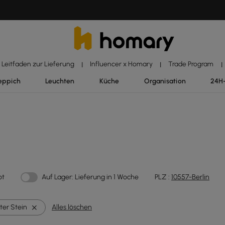
Leitfaden zur Lieferung
Influencer x Homary
Trade Program
|
|
|
eppich
Leuchten
Küche
Organisation
24H
ot
Auf Lager: Lieferung in 1 Woche
PLZ :
10557-Berlin
ter Stein
Alles löschen