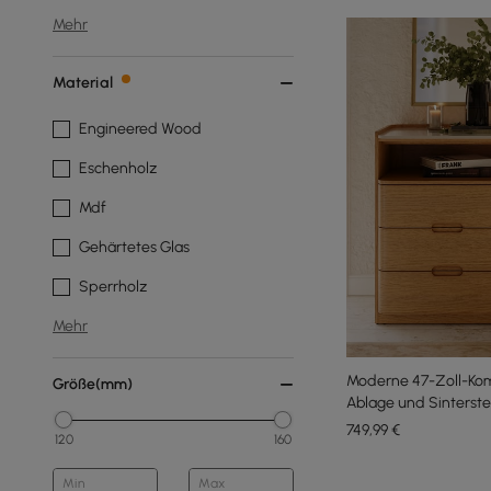
Mehr
Material
Engineered Wood
Eschenholz
Mdf
Gehärtetes Glas
Sperrholz
Mehr
Moderne 47-Zoll-Ko
Größe(mm)
Ablage und Sinterste
749
,99
€
120
160
Min
Max