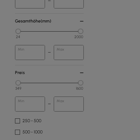
Gesamthöhe(mm)
24
2000
Min
Max
Preis
349
1600
Min
Max
250 - 500
500 - 1000