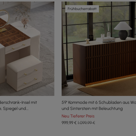
Frühbucherrabatt
iderschrank-Insel mit
59" Kommode mit 6 Schubladen aus Wa
e, Spiegel und
und Sinterstein mit Beleuchtung
g, Schminktisch
Neu Tieferer Preis
999
,99
€
1.099,99 €