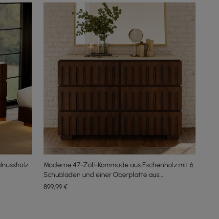
lnussholz
Moderne 47-Zoll-Kommode aus Eschenholz mit 6
Schubladen und einer Oberplatte aus
gesintertem Stein in Travertin-Optik
899
,99
€