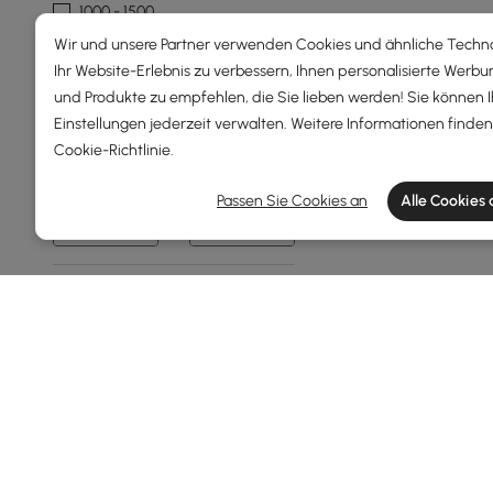
1000 - 1500
Wir und unsere Partner verwenden Cookies und ähnliche Techn
Über 1500
Ihr Website-Erlebnis zu verbessern, Ihnen personalisierte Werbu
und Produkte zu empfehlen, die Sie lieben werden! Sie können 
Gesamtbreite(mm)
Einstellungen jederzeit verwalten. Weitere Informationen finden 
Cookie-Richtlinie
.
0
1600
Passen Sie Cookies an
Alle Cookies
Min
Max
Gesamttiefe(mm)
35
700
Min
Max
Oberfläche