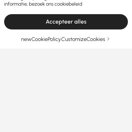
informatie, bezoek ons
cookiebeleid
Accepteer alles
newCookiePolicy.CustomizeCookies
Jouw e-mailadres
Meld je nu aan
Algemene voorwaarden
|
Privacybeleid