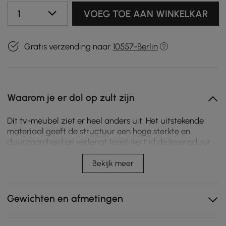
1
VOEG TOE AAN WINKELKAR
Gratis verzending naar
10557-Berlin
Waarom je er dol op zult zijn
Dit tv-meubel ziet er heel anders uit. Het uitstekende
materiaal geeft de structuur een hoge sterkte en
duurzaamheid en verlengt tegelijkertijd de levensduur
van het product. Het is uitgerust met vier laden zodat je
altijd alles bij de hand hebt. De salontafel is gemaakt
Bekijk meer
van puur wit marmerfineer en walnoothoutfineer en
heeft esthetisch zichtbare nerfdetails. Het heeft 2 ruime
laden en biedt plaats aan verschillende dvd's,
Gewichten en afmetingen
videogames, afstandsbedieningen, enz. Van genieten
van snacks en koffie tot ruime opbergruimte, het past in