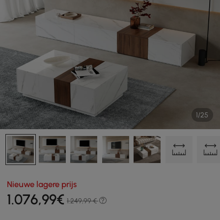
1/25
Nieuwe lagere prijs
1.076
,99
€
1.249,99 €