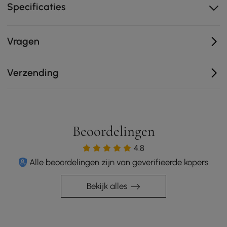
elke kamer.
Specificaties
Veel opbergruimte
Geschikt voor grote tv's
Vragen
Ideaal voor woonkamer/slaapkamer
Hoogwaardig marmer- en walnootfineer
Verzending
2 laden met grote capaciteit
getextureerd marmerfineer met notenhouten
bovenblad
Rustig en glad leerprofiel
Beoordelingen
Stevige basis
4.8
Alle beoordelingen zijn van geverifieerde kopers
Bekijk alles