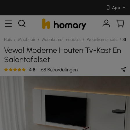
App
/
/
/
/
Huis
Meubilair
Woonkamer meubels
Woonkamer sets
SKU
Vewal Moderne Houten Tv-Kast En
Salontafelset
4.8
68 Beoordelingen