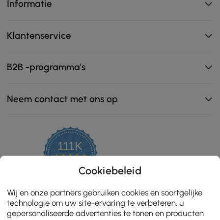
Informatie
Klantenservice
B2B -programma's
Neem contact met ons op
111K
4.8
star
ZERTIFIZIERTE BEWERTUNGEN
Cookiebeleid
rating
Wij en onze partners gebruiken cookies en soortgelijke
technologie om uw site-ervaring te verbeteren, u
gepersonaliseerde advertenties te tonen en producten