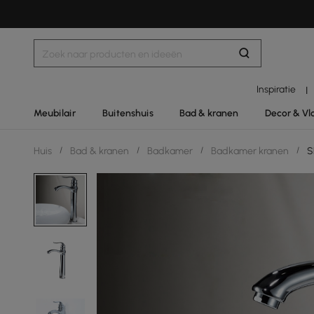
Inspiratie
|
Meubilair
Buitenshuis
Bad & kranen
Decor & Vl
Huis
/
Bad & kranen
/
Badkamer
/
Badkamer kranen
/
S