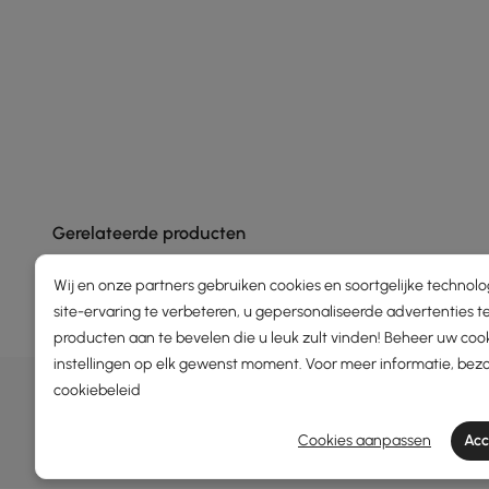
Gerelateerde producten
Wij en onze partners gebruiken cookies en soortgelijke technol
site-ervaring te verbeteren, u gepersonaliseerde advertenties t
producten aan te bevelen die u leuk zult vinden! Beheer uw coo
instellingen op elk gewenst moment. Voor meer informatie, bez
AANBIEDINGEN, INSPIRATIE E
cookiebeleid
Leer meer over speciale aanbiedingen, promoties, 
Cookies aanpassen
Acc
Algemene voorwaarden
Privacybeleid