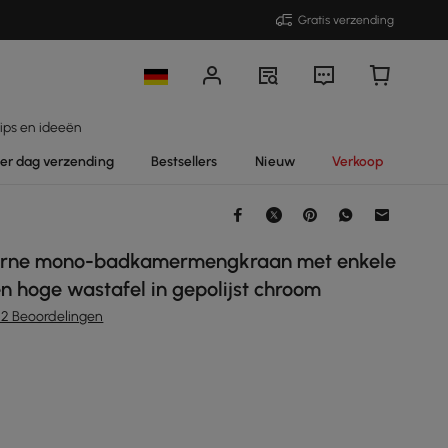
Gratis verzending
ips en ideeën
per dag verzending
Bestsellers
Nieuw
Verkoop
rne mono-badkamermengkraan met enkele
 hoge wastafel in gepolijst chroom
22 Beoordelingen