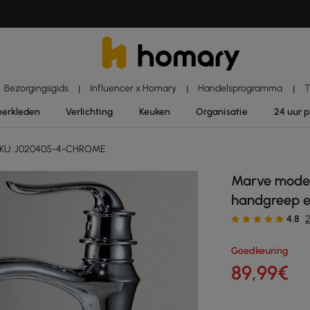
Bezorgingsgids
Influencer x Homary
Handelsprogramma
T
|
|
|
oerkleden
Verlichting
Keuken
Organisatie
24 uur 
KU: J020405-4-CHROME
Marve mode
handgreep en
4.8
Goedkeuring
89
,99
€