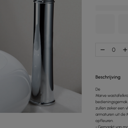
Beschrijving
De
Marve wastafelkra
bedieningsgemak. D
zullen zeker een 
armaturen uit de 
opfleuren.
- Gemaakt van ma