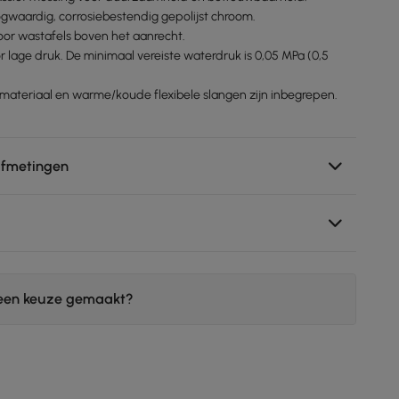
ogwaardig, corrosiebestendig gepolijst chroom.
oor wastafels boven het aanrecht.
or lage druk. De minimaal vereiste waterdruk is 0,05 MPa (0,5
gsmateriaal en warme/koude flexibele slangen zijn inbegrepen.
afmetingen
een keuze gemaakt?