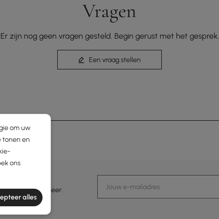
Vragen
Er zijn nog geen vragen gesteld. Begin gerust met het gesprek.
Een vraag stellen
ogie om uw
e tonen en
kie-
oek ons
N TRENDS
evenementen en meer.
epteer alles