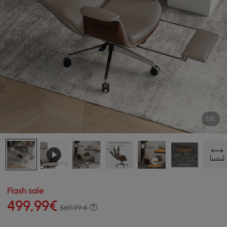
1/11
Flash sale
499
,99
€
569,99 €