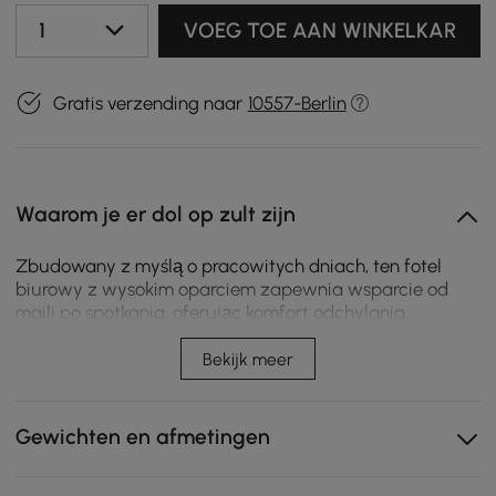
1
VOEG TOE AAN WINKELKAR
Gratis verzending naar
10557-Berlin
Waarom je er dol op zult zijn
Zbudowany z myślą o pracowitych dniach, ten fotel
biurowy z wysokim oparciem zapewnia wsparcie od
maili po spotkania, oferując komfort odchylania,
amortyzację lędźwiową i łatwy obrót wokół biurka.
Bekijk meer
Odchylane oparcie pozwala na szybki relaks
pomiędzy mailami, telefonami i zadaniami.
Gewichten en afmetingen
Regulowana wysokość pomaga dopasować się do
biurka dla bardziej naturalnej pozycji siedzącej.
Wyściełane podparcie lędźwiowe wspiera dolną