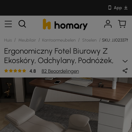
App
/
/
/
/
Huis
Meubilair
Kantoormeubelen
Stoelen
SKU: JJ02337NE
Ergonomiczny Fotel Biurowy Z
Ekoskóry, Odchylany, Podnóżek,
Khaki
4.8
82 Beoordelingen