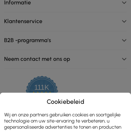
Informatie
Klantenservice
B2B -programma's
Neem contact met ons op
360 graden draaibare functie: vergemakkelijkt de
111K
bewegingsvrijheid en communicatie op kantoor.
4.8
star
ZERTIFIZIERTE BEWERTUNGEN
Cookiebeleid
rating
Wij en onze partners gebruiken cookies en soortgelijke
technologie om uw site-ervaring te verbeteren, u
gepersonaliseerde advertenties te tonen en producten