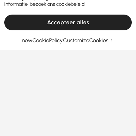
informatie, bezoek ons
cookiebeleid
Accepteer alles
newCookiePolicy.CustomizeCookies
Jouw e-mailadres
Meld je nu aan
Algemene voorwaarden
|
Privacybeleid