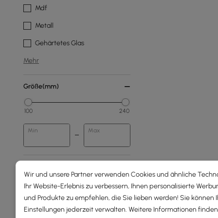
Mdf
Metall
Gehärtetes Glas
Mehr
Größe(mm)
100
240
Min
Max
Gesamthöhe(mm)
Wir und unsere Partner verwenden Cookies und ähnliche Techn
Ihr Website-Erlebnis zu verbessern, Ihnen personalisierte Werbu
0
1890
und Produkte zu empfehlen, die Sie lieben werden! Sie können 
Einstellungen jederzeit verwalten. Weitere Informationen finden 
Min
Max