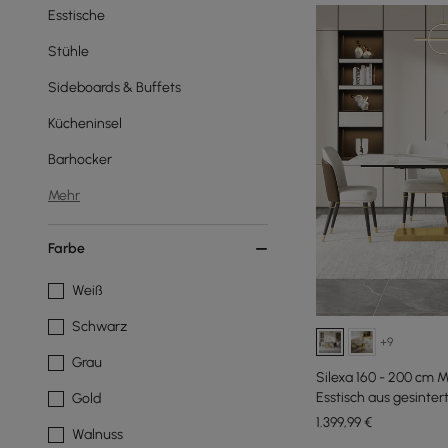
Esstische
Stühle
Sideboards & Buffets
Kücheninsel
Barhocker
Mehr
Farbe
Weiß
Schwarz
+9
Grau
Silexa 160 - 200 cm 
Esstisch aus gesintert
Gold
1.399
,99
€
Walnuss