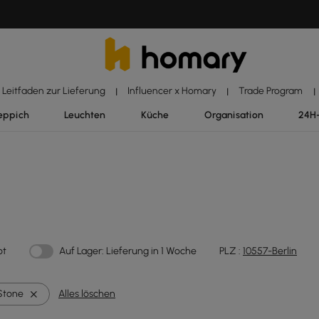
Leitfaden zur Lieferung
Influencer x Homary
Trade Program
|
|
|
eppich
Leuchten
Küche
Organisation
24H
ot
Auf Lager: Lieferung in 1 Woche
PLZ :
10557-Berlin
Stone
Alles löschen