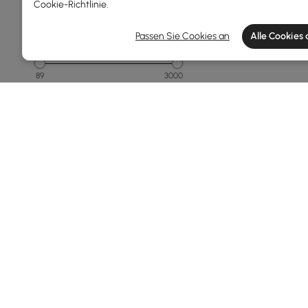
Cookie-Richtlinie
.
Passen Sie Cookies an
Alle Cookies
Preis
89
3000
Min
Max
Unter 150
150 - 250
250 - 500
500 - 1000
1000 - 1500
Mehr
Products in the current category have been updated to show th
Gesamtbreite(mm)