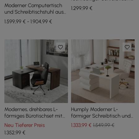
drehbar Bürostühle aus
Moderner Computertisch
1.299
,99
€
Baumwolle
und Schreibtischstuhl aus
Leder, 1600 mm, weiß, mit
1.599,99 € - 1.904,99 €
hoher Rückenlehne,
verstellbar
Modernes, drehbares L-
Humply Moderner L-
förmiges Bürotischset mit
förmiger Schreibtisch und
drehbarem Bürostuhl aus
höhenverstellbarer
Neu Tieferer Preis
1.333
,99
€
1.549,99 €
schwarzem Leder
Bürostuhl aus Leder
1.352
,99
€