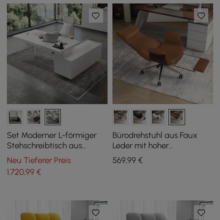
(71,5 Zoll)
Set Moderner L-förmiger
Bürodrehstuhl aus Faux
Stehschreibtisch aus
Leder mit hoher
Nussbaumholz und
Rückenlehne, Liegefunktion
Neu Tieferer Preis
569
,99
€
verstellbarem
und Fußstütze in Braun
1.720
,99
€
Schreibtischstuhl aus Leder
(1815 mm)