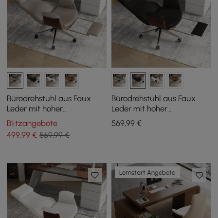
Bürodrehstuhl aus Faux
Bürodrehstuhl aus Faux
Leder mit hoher
Leder mit hoher
Rückenlehne, Liegefunktion
Rückenlehne, Liegefunktion
Blitzangebote
569
,99
€
und Fußstütze in Khaki
und Fußstütze in Schwarz
499
,99
€
569,99 €
Lernstart Angebote