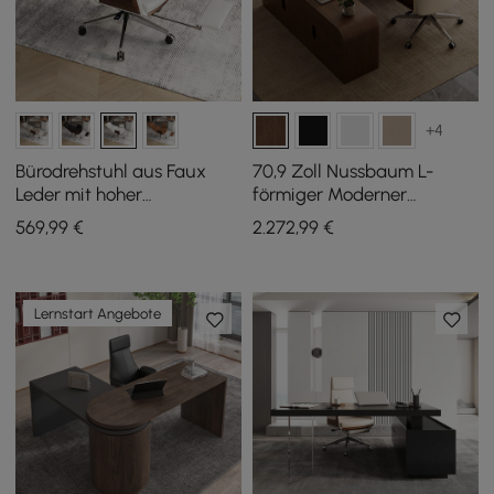
+4
Bürodrehstuhl aus Faux
70,9 Zoll Nussbaum L-
Leder mit hoher
förmiger Moderner
Rückenlehne, Liegefunktion
Chefschreibtisch Linke
569
,99
€
2.272
,99
€
und Fußstütze in Weiß
Hand & Liegender Leder
Bürostuhl
Lernstart Angebote