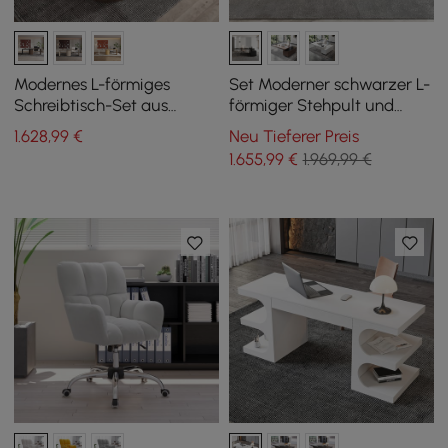
Modernes L-förmiges
Set Moderner schwarzer L-
Schreibtisch-Set aus
förmiger Stehpult und
Nussbaumholz und
Schreibtischstuhl-Set aus
1.628
,99
€
Neu Tieferer Preis
verstellbarer Bürodrehstuhl
Leder, Khaki (1815 mm)
1.655
,99
€
1.969,99 €
aus Leder