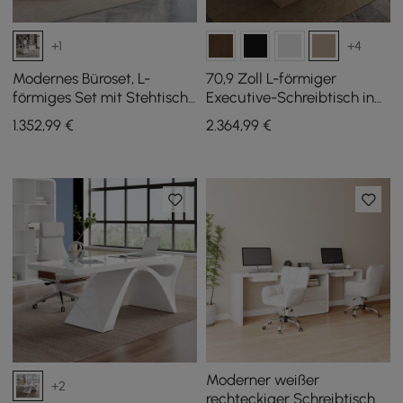
+1
+4
Modernes Büroset, L-
70,9 Zoll L-förmiger
förmiges Set mit Stehtisch
Executive-Schreibtisch in
und Stuhl, weiß
Kalkweiß (linksseitig) &
1.352
,99
€
2.364
,99
€
verstellbarer Leder-
Bürostuhl
Moderner weißer
+2
rechteckiger Schreibtisch &