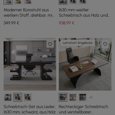
Moderner Bürostuhl aus
1630 mm weißer
weißem Stoff, drehbar, mit
Schreibtisch aus Holz und
verstellbarer Höhe
schwarzer
349
,99
€
938
,99
€
Schreibtischstuhl aus Leder
mit hoher Rückenlehne
Lernstart Angebote
+1
Schreibtisch-Set aus Leder,
Rechteckiger Schreibtisch
1630 mm, schwarz, aus Holz
und verstellbarer