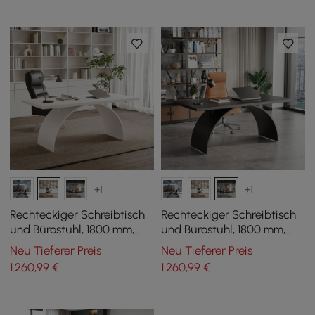
+1
+1
Rechteckiger Schreibtisch
Rechteckiger Schreibtisch
und Bürostuhl, 1800 mm,
und Bürostuhl, 1800 mm,
modernes weißes Set mit
industrielles schwarzes Set
Neu Tieferer Preis
Neu Tieferer Preis
hoher Rückenlehne
mit hoher Rückenlehne
1.260
,99
€
1.260
,99
€