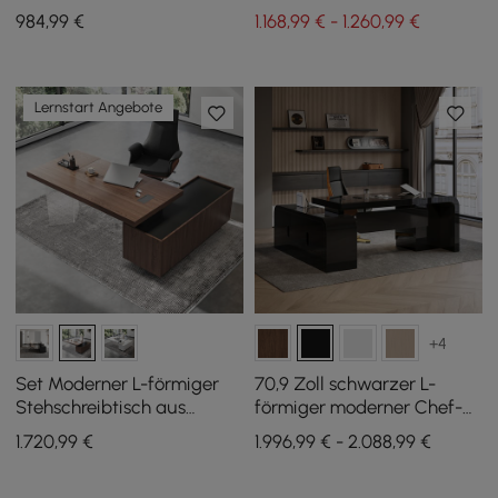
Schreibtischstuhl aus
984
,99
€
1.168,99 € - 1.260,99 €
Leder, 1800 mm, industriell
Lernstart Angebote
+4
Set Moderner L-förmiger
70,9 Zoll schwarzer L-
Stehschreibtisch aus
förmiger moderner Chef-
Nussbaumholz und
Schreibtisch für rechte
1.720
,99
€
1.996,99 € - 2.088,99 €
verstellbarem
Hand und verstellbarer
Schreibtischstuhl aus Leder
Bürostuhl aus Leder