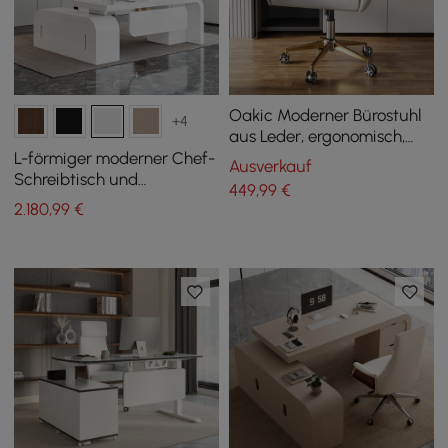
Oakic Moderner Bürostuhl
+4
aus Leder, ergonomisch,
drehbar, höhenverstellbar,
L-förmiger moderner Chef-
Ausverkauf
Weiß
Schreibtisch und
449
,99
€
verstellbarer Bürostuhl aus
2.180
,99
€
Leder mit hoher
Rückenlehne