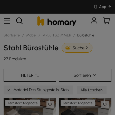
App
Startseite
/
Möbel
/
ARBEITSZIMMER
/
Bürostühle
Stahl Bürostühle
Suche
27 Produkte
FILTER
Sortieren
Material Des Stuhlgestells: Stahl
Alle Löschen
Lernstart Angebote
Lernstart Angebote