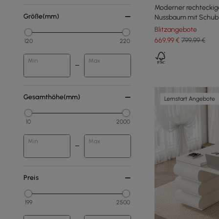
Moderner rechteckige
Größe(mm)
Nussbaum mit Schub
Blitzangebote
669
,99
€
799,99 €
120
220
Min
Max
Gesamthöhe(mm)
Lernstart Angebote
10
2000
Min
Max
Preis
199
2500