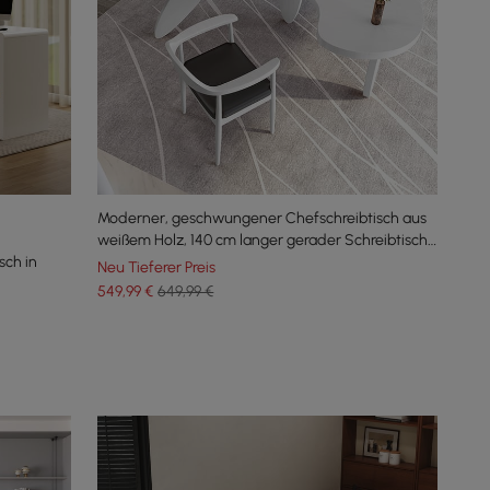
Moderner, geschwungener Chefschreibtisch aus
weißem Holz, 140 cm langer gerader Schreibtisch
sch in
mit 3 ovalen Beinen
Neu Tieferer Preis
549
,99
€
649,99 €