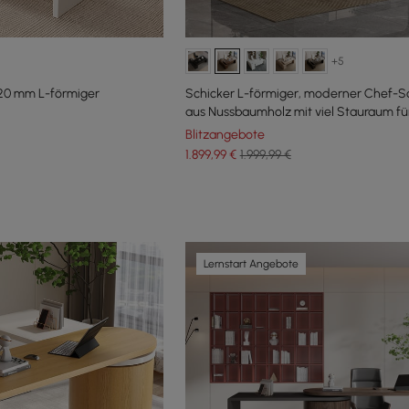
+5
20 mm L-förmiger
Schicker L-förmiger, moderner Chef-Sc
aus Nussbaumholz mit viel Stauraum fü
rechte Hand (1800 mm)
Blitzangebote
1.899
,99
€
1.999,99 €
Lernstart Angebote