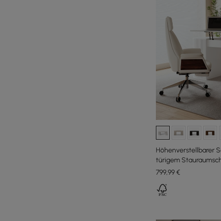
Höhenverstellbarer Sc
türigem Stauraumschr
799
,99
€