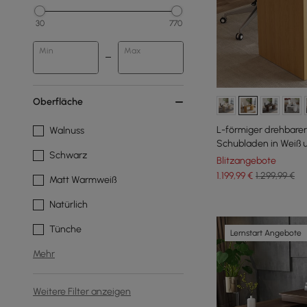
30
770
Min
Max
Oberfläche
L-förmiger drehbarer
Walnuss
Schubladen in Weiß u
Schwarz
Blitzangebote
1.199
,99
€
1.299,99 €
Matt Warmweiß
Natürlich
Tünche
Lernstart Angebote
Mehr
Weitere Filter anzeigen