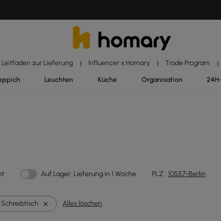
Leitfaden zur Lieferung
Influencer x Homary
Trade Program
|
|
|
eppich
Leuchten
Küche
Organisation
24H
ot
Auf Lager: Lieferung in 1 Woche
PLZ :
10557-Berlin
Schreibtisch
Alles löschen