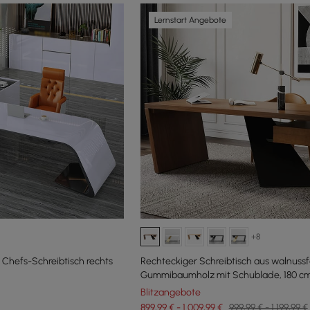
Lernstart Angebote
+8
Chefs-Schreibtisch rechts
Rechteckiger Schreibtisch aus walnus
Gummibaumholz mit Schublade, 180 c
Blitzangebote
899,99 € - 1.009,99 €
999,99 € - 1.199,99 €