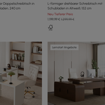
r Doppelschreibtisch in
L-förmiger drehbarer Schreibtisch mit
laden, 240 cm
Schubladen in Altweiß, 152 cm
Neu Tieferer Preis
1.199
,99
€
1.299,99 €
Lernstart Angebote