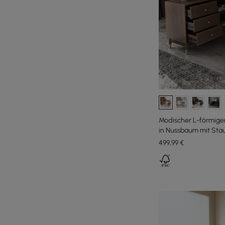
Modischer L-förmiger
in Nussbaum mit Sta
499
,99
€