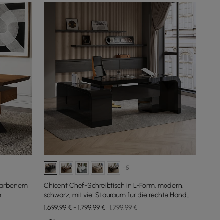
+5
sfarbenem
Chicent Chef-Schreibtisch in L-Form, modern,
m
schwarz, mit viel Stauraum für die rechte Hand
(1800 mm)
1.699,99 € - 1.799,99 €
1.799,99 €