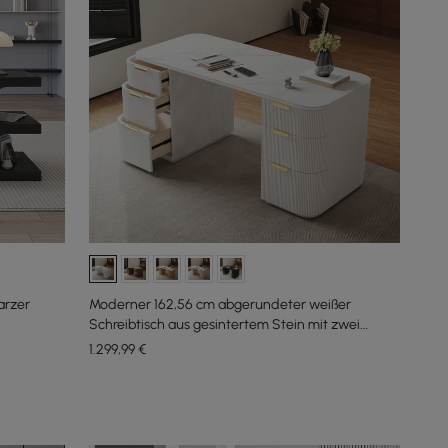
arzer
Moderner 162,56 cm abgerundeter weißer
Schreibtisch aus gesintertem Stein mit zwei
Ablagen
1.299
,99
€