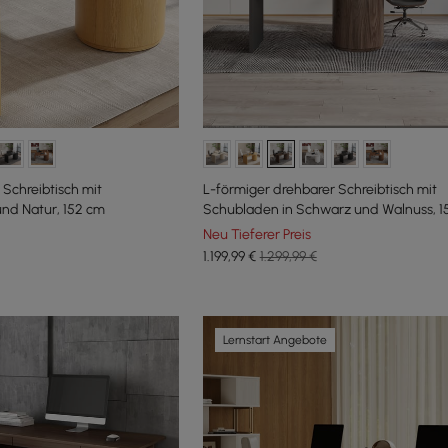
 Schreibtisch mit
L-förmiger drehbarer Schreibtisch mit
nd Natur, 152 cm
Schubladen in Schwarz und Walnuss, 1
Neu Tieferer Preis
1.199
,99
€
1.299,99 €
Lernstart Angebote