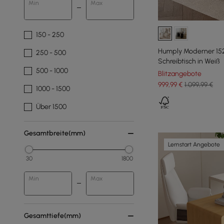
Min
Max
150 - 250
Humply Moderner 15
250 - 500
Schreibtisch in Weiß
500 - 1000
Blitzangebote
999
,99
€
1.099,99 €
1000 - 1500
Über 1500
Gesamtbreite(mm)
Lernstart Angebote
30
1800
Min
Max
Gesamttiefe(mm)