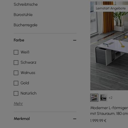
Schreibtische
Lernstart Angebote
Bürostühle
Bücherregale
Farbe
Weiß
Schwarz
Walnuss
Gold
Natürlich
+2
Mehr
Moderner L-förmiger 
mit Stauraum, 180 cm
Merkmal
1.999
,99
€