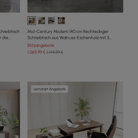
hreibtisch
Mid-Century Modern 140 cm Rechteckiger
r die
Schreibtisch aus Walnuss-Eschenholz mit 3
Schubladen
Blitzangebote
1.069
,99
€
1.149,99 €
Lernstart Angebote