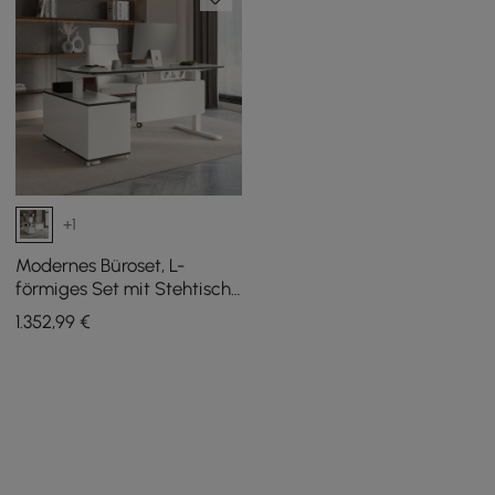
+1
Modernes Büroset, L-
förmiges Set mit Stehtisch
und Stuhl, weiß
1.352
,99
€