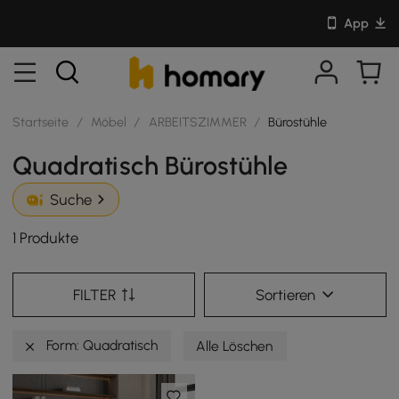
App
Startseite
/
Möbel
/
ARBEITSZIMMER
/
Bürostühle
Quadratisch Bürostühle
Suche
1 Produkte
FILTER
Sortieren
Form: Quadratisch
Alle Löschen