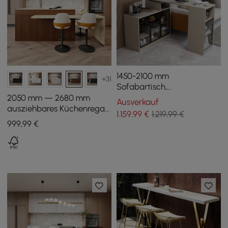
1450-2100 mm
+31
Sofabartisch,
khakifarbener
2050 mm — 2680 mm
Ausverkauf
Aufbewahrungsschrank,
ausziehbares Küchenregal
1.159
,99
€
1.219,99 €
drehbar hinter der Couch,
aus Nussbaumholz mit
999
,99
€
Kneipentisch
Türen und Schubladen,
Oberseite mit
Marmormuster