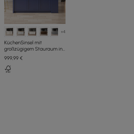
+4
KüchenSinsel mit
großzügigem Stauraum in
Blau, 180 cm
999
,99
€