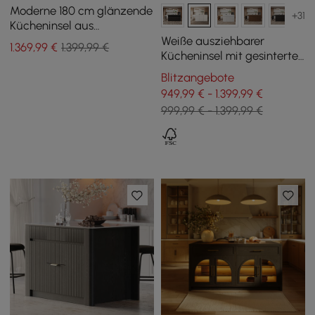
Moderne 180 cm glänzende
+31
Kücheninsel aus
gesintertem Stein mit
Weiße ausziehbarer
1.369
,99
€
1.399,99 €
Schränken &
Kücheninsel mit gesinterte
Handtuchhalter
Steinplatte von 2050 mm
Blitzangebote
bis 2680 mm
949,99 € - 1.399,99 €
999,99 € - 1.399,99 €