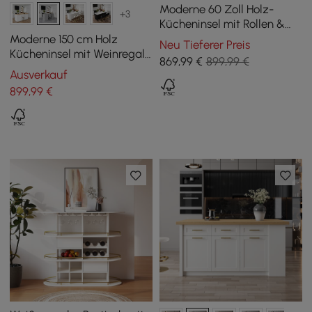
Moderne 60 Zoll Holz-
+3
Kücheninsel mit Rollen &
Schränken
Moderne 150 cm Holz
Neu Tieferer Preis
Kücheninsel mit Weinregal,
869
,99
€
899,99 €
Betongrau
Ausverkauf
899
,99
€