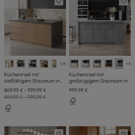
+34
+4
Kücheninsel mit
Kücheninsel mit
vielfältigem Stauraum in
großzügigem Stauraum in
Betongrau und Natur, 183
Grau, 180 cm
869,99 € - 999,99 €
999
,99
€
cm
899,99 € - 999,99 €