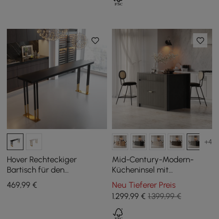
+4
Hover Rechteckiger
Mid-Century-Modern-
Bartisch für den
Kücheninsel mit
Innenbereich, 1600 mm,
glänzender Steinplatte
469
,99
€
Neu Tieferer Preis
goldfarbene Beine
und Stauraum in Schwarz,
1.299
,99
€
1.399,99 €
129 cm