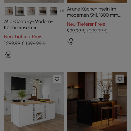
Arune Kücheninseln im
+4
modernen Stil, 1800 mm,
Schwarz, mit Glastüren
Mid-Century-Modern-
Neu Tieferer Preis
und Schubladen
Kücheninsel mit
999
,99
€
1.099,99 €
glänzender Steinplatte
Neu Tieferer Preis
und Schrankfächern in
1.299
,99
€
1.399,99 €
Schwarz, 129 cm