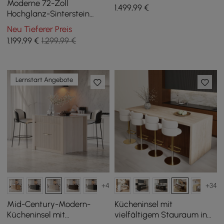
mit Stauraum & LED-
Moderne 72-Zoll
1.499
,99
€
Beleuchtung
Hochglanz-Sinterstein
Kücheninsel mit
Neu Tieferer Preis
Weinlagerung, Weiß
1.199
,99
€
1.299,99 €
Lernstart Angebote
+4
+34
Mid-Century-Modern-
Kücheninsel mit
Kücheninsel mit
vielfältigem Stauraum in