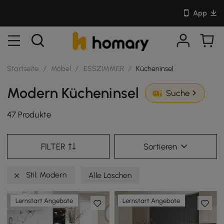
App
Startseite
/
Möbel
/
ESSZIMMER
/
Kücheninsel
Modern Kücheninsel
Suche
47 Produkte
FILTER
Sortieren
Stil: Modern
Alle Löschen
Lernstart Angebote
Lernstart Angebote