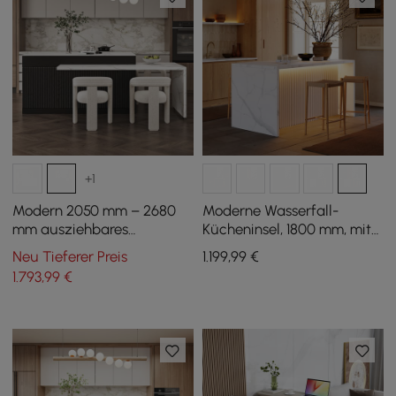
+1
Modern 2050 mm – 2680
Moderne Wasserfall-
mm ausziehbares
Kücheninsel, 1800 mm, mit
Kücheninsel mit 4 weißen
Licht und Stauraum
Neu Tieferer Preis
1.199
,99
€
Esszimmerstühlen
1.793
,99
€