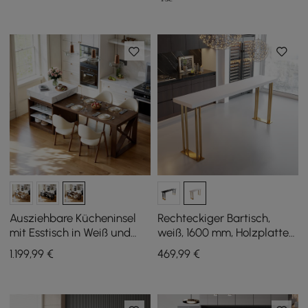
Ausziehbare Kücheninsel
Rechteckiger Bartisch,
mit Esstisch in Weiß und
weiß, 1600 mm, Holzplatte
Walnussfarben, für 4
mit goldenem Kufenfuß
1.199
,99
€
469
,99
€
Personen, 185 – 235 cm