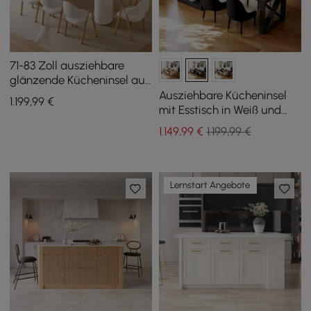
71-83 Zoll ausziehbare
glänzende Kücheninsel aus
gesintertem Stein mit
Ausziehbare Kücheninsel
1.199
,99
€
Schränken und LED-
mit Esstisch in Weiß und
Beleuchtung
Schwarz, für 4 Personen,
1.149
,99
€
1.199,99 €
185 – 235 cm
Lernstart Angebote