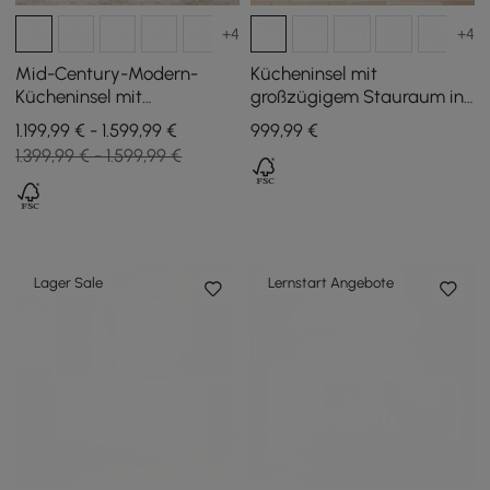
+4
+4
Mid-Century-Modern-
Kücheninsel mit
Kücheninsel mit
großzügigem Stauraum in
glänzender Steinplatte
Weiß, 180 cm
1.199,99 € - 1.599,99 €
999
,99
€
und Stauraum in
1.399,99 € - 1.599,99 €
Naturfarben, 183 cm
Lager Sale
Lernstart Angebote