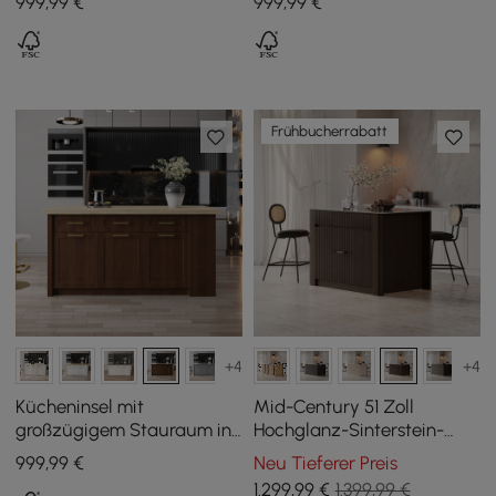
999
,99
€
999
,99
€
Marmormuster, weiße,
moderne Türen und
Schubladen
Frühbucherrabatt
+4
+4
Kücheninsel mit
Mid-Century 51 Zoll
großzügigem Stauraum in
Hochglanz-Sinterstein-
Walnuss, 180 cm
Kücheninsel mit Stauraum,
999
,99
€
Neu Tieferer Preis
Rauchbraun
1.299
,99
€
1.399,99 €