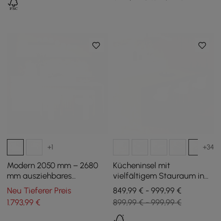
+1
+34
Modern 2050 mm – 2680
Kücheninsel mit
mm ausziehbares
vielfältigem Stauraum in
Kücheninsel mit 4 weißen
Weiß und Natur, 183 cm
Neu Tieferer Preis
849,99 € - 999,99 €
Esszimmerstühlen
1.793
,99
€
899,99 € - 999,99 €