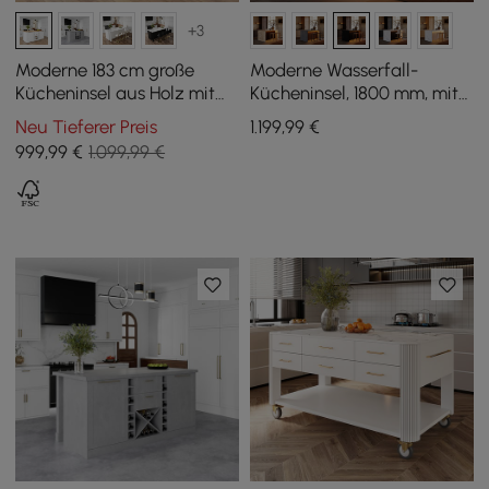
+3
Moderne 183 cm große
Moderne Wasserfall-
Kücheninsel aus Holz mit
Kücheninsel, 1800 mm, mit
Weinlagerung, Natur &
Licht und Stauraum
Neu Tieferer Preis
1.199
,99
€
Weiß
999
,99
€
1.099,99 €