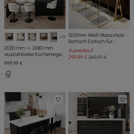
1200mm Weiß Massivholz
+31
Bartisch Esstisch für
Frühstücksecke Massivholz
2050 mm — 2680 mm
Ausverkauf
X Sockel
ausziehbares Küchenregal,
299
,99
€
349,99 €
schwarz, mit Türen und
999
,99
€
Schubladen, Oberseite mit
Marmormuster