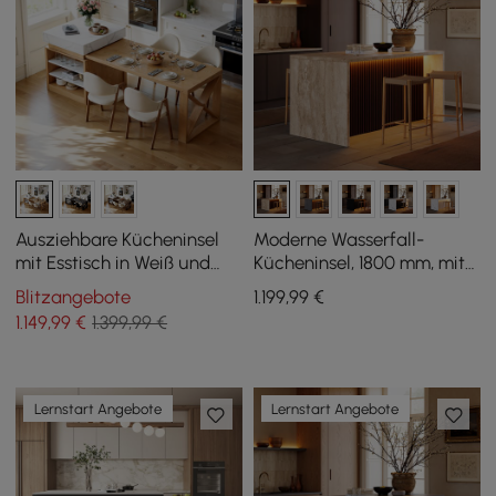
Ausziehbare Kücheninsel
Moderne Wasserfall-
mit Esstisch in Weiß und
Kücheninsel, 1800 mm, mit
Naturfarben, für 4
Licht und Stauraum
Blitzangebote
1.199
,99
€
Personen, 185 – 235 cm
1.149
,99
€
1.399,99 €
Lernstart Angebote
Lernstart Angebote