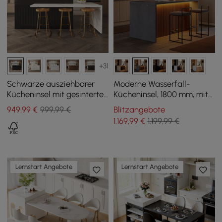
+31
Schwarze ausziehbarer
Moderne Wasserfall-
Kücheninsel mit gesinterte
Kücheninsel, 1800 mm, mit
Steinplatte von 2050 mm
Licht und Stauraum
949
,99
€
999,99 €
Blitzangebote
bis 2680 mm
1.169
,99
€
1.199,99 €
Lernstart Angebote
Lernstart Angebote