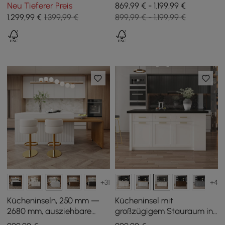
glänzender Steinplatte
Walnuss, 183 cm
Neu Tieferer Preis
869,99 € - 1.199,99 €
und Schrankfächern in
1.299
,99
€
1.399,99 €
899,99 € - 1.199,99 €
Altweiß, 129 cm
+31
+4
Kücheninseln, 250 mm —
Kücheninsel mit
2680 mm, ausziehbare
großzügigem Stauraum in
Oberseite mit
Schwarz und Weiß, 180 cm