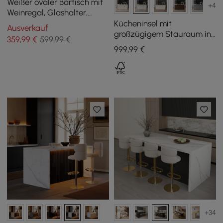
Weißer ovaler Bartisch mit
+4
Weinregal, Glashalter,
Ablage für Spirituosen,
Kücheninsel mit
Ausverkauf
1200 mm, 2 Schubladen
großzügigem Stauraum in
359
,99
€
599,99 €
Natur und Weiß, 180 cm
999
,99
€
+34