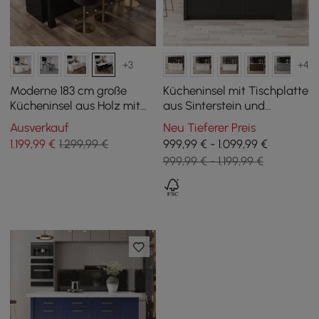
+3
+4
Moderne 183 cm große
Kücheninsel mit Tischplatte
Kücheninsel aus Holz mit
aus Sinterstein und
Weinregal, Weiß & Schwarz
großzügigem Stauraum in
Ausverkauf
Neu Tieferer Preis
Weiß und Schwarz, 180 cm
1.199
,99
€
1.299,99 €
999,99 € - 1.099,99 €
999,99 € - 1.199,99 €