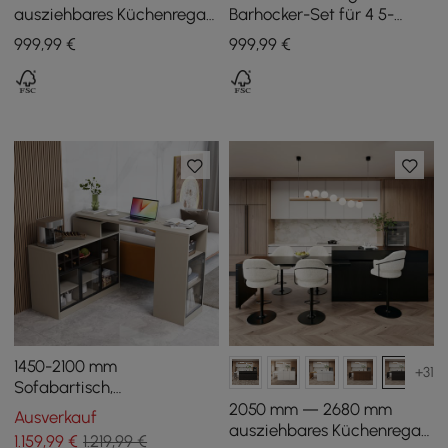
ausziehbares Küchenregal
Barhocker-Set für 4 5-
aus Nussbaumholz mit
teilige Frühstückstische
999
,99
€
999
,99
€
Türen und Schubladen,
und Barhocker aus Holz
Oberseite mit
Marmormuster
1450-2100 mm
+31
Sofabartisch,
khakifarbener
2050 mm — 2680 mm
Ausverkauf
Aufbewahrungsschrank,
ausziehbares Küchenregal,
1.159
,99
€
1.219,99 €