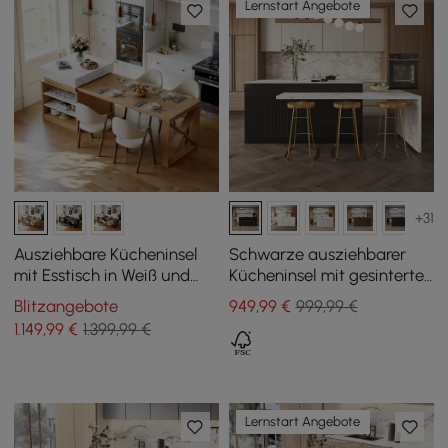
Lernstart Angebote
+31
Ausziehbare Kücheninsel
Schwarze ausziehbarer
mit Esstisch in Weiß und
Kücheninsel mit gesinterte
Naturfarben, für 4
Steinplatte von 2050 mm
Blitzangebote
949
,99
€
999,99 €
Personen, 185 – 235 cm
bis 2680 mm
1.149
,99
€
1.399,99 €
Lernstart Angebote