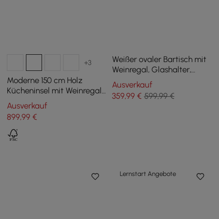
Weißer ovaler Bartisch mit
+3
Weinregal, Glashalter,
Ablage für Spirituosen,
Moderne 150 cm Holz
Ausverkauf
1200 mm, 2 Schubladen
Kücheninsel mit Weinregal,
359
,99
€
599,99 €
Betongrau
Ausverkauf
899
,99
€
Lernstart Angebote