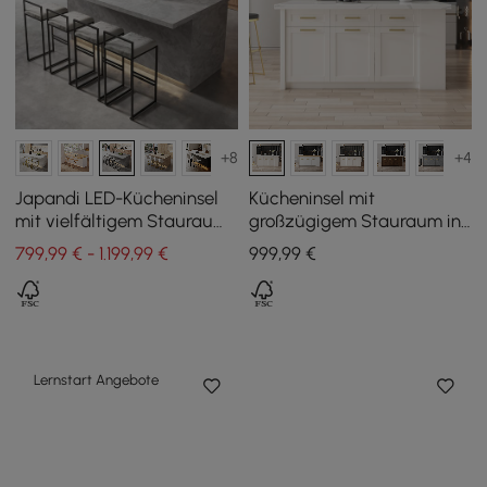
+8
+4
Japandi LED-Kücheninsel
Kücheninsel mit
mit vielfältigem Stauraum
großzügigem Stauraum in
in Grau 183 cm
Weiß, 180 cm
799,99 € - 1.199,99 €
999
,99
€
Lernstart Angebote