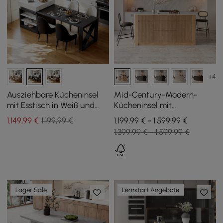
+4
Ausziehbare Kücheninsel
Mid-Century-Modern-
mit Esstisch in Weiß und
Kücheninsel mit
Schwarz, für 4 Personen,
glänzender Steinplatte
1.149
,99
€
1.199,99 €
1.199,99 € - 1.599,99 €
185 – 235 cm
und Stauraum in
1.399,99 € - 1.599,99 €
Naturfarben, 183 cm
Lager Sale
Lernstart Angebote