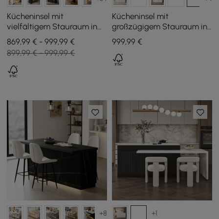
Kücheninsel mit
Kücheninsel mit
vielfältigem Stauraum in
großzügigem Stauraum in
Betongrau und Natur, 183
Grau, 180 cm
869,99 € - 999,99 €
999
,99
€
cm
899,99 € - 999,99 €
+8
+1