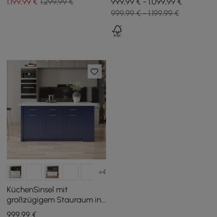
1.199
,99
€
1.299,99 €
999,99 € - 1.099,99 €
999,99 € - 1.199,99 €
+4
KüchenSinsel mit
großzügigem Stauraum in
Blau, 180 cm
999
,99
€