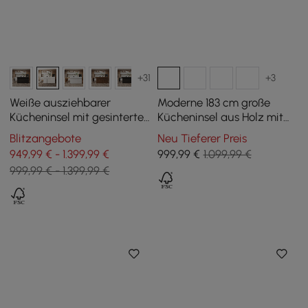
+31
+3
Weiße ausziehbarer
Moderne 183 cm große
Kücheninsel mit gesinterte
Kücheninsel aus Holz mit
Steinplatte von 2050 mm
Weinlagerung, Natur &
Blitzangebote
Neu Tieferer Preis
bis 2680 mm
Weiß
949,99 € - 1.399,99 €
999
,99
€
1.099,99 €
999,99 € - 1.399,99 €