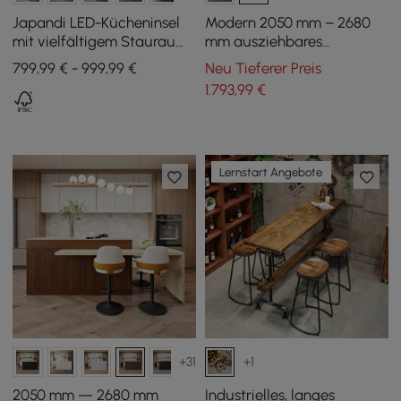
Japandi LED-Kücheninsel
Modern 2050 mm – 2680
mit vielfältigem Stauraum
mm ausziehbares
in Schwarz 183 cm
Kücheninsel mit 4 weißen
799,99 € - 999,99 €
Neu Tieferer Preis
Esszimmerstühlen
1.793
,99
€
Lernstart Angebote
+31
+1
2050 mm — 2680 mm
Industrielles, langes