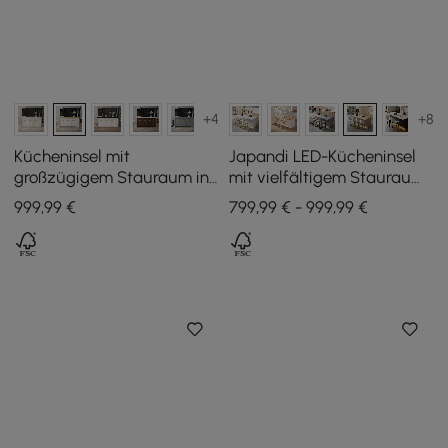
+4
+8
Kücheninsel mit
Japandi LED-Kücheninsel
großzügigem Stauraum in
mit vielfältigem Stauraum
Natur und Weiß, 180 cm
in Travertin-Optik 183 cm
999
,99
€
799,99 € - 999,99 €