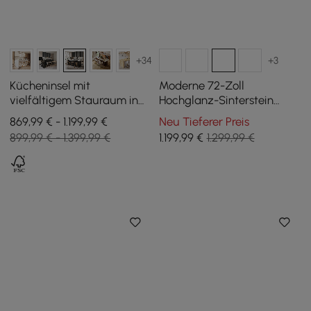
+34
+3
Kücheninsel mit
Moderne 72-Zoll
vielfältigem Stauraum in
Hochglanz-Sinterstein
Weiß und Schwarz, 183 cm
Kücheninsel mit
869,99 € - 1.199,99 €
Neu Tieferer Preis
Weinlagerung, Weiß
899,99 € - 1.399,99 €
1.199
,99
€
1.299,99 €