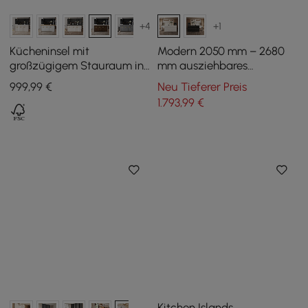
+4
+1
Kücheninsel mit
Modern 2050 mm – 2680
großzügigem Stauraum in
mm ausziehbares
Walnuss, 180 cm
Kücheninsel mit 4 weißen
999
,99
€
Neu Tieferer Preis
Esszimmerstühlen
1.793
,99
€
Kitchen Islands,