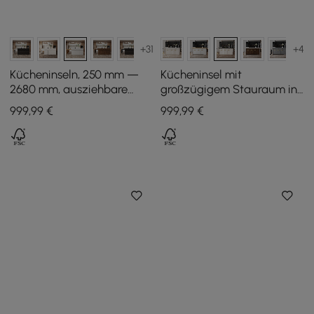
+31
+4
Kücheninseln, 250 mm —
Kücheninsel mit
2680 mm, ausziehbare
großzügigem Stauraum in
Oberseite mit
Schwarz und Weiß, 180 cm
999
,99
€
999
,99
€
Marmormuster, weiße,
moderne Türen und
Schubladen