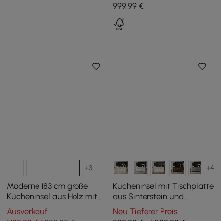
drehbar hinter der Couch,
schwarz, mit Türen und
999
,99
€
Kneipentisch
Schubladen, Oberseite mit
Marmormuster
+3
+4
Moderne 183 cm große
Kücheninsel mit Tischplatte
Kücheninsel aus Holz mit
aus Sinterstein und
Weinregal, Weiß & Schwarz
großzügigem Stauraum in
Ausverkauf
Neu Tieferer Preis
Weiß und Schwarz, 180 cm