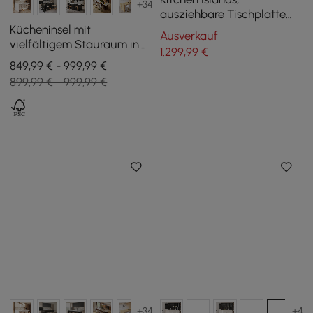
+34
ausziehbare Tischplatte
aus Kunstmarmor,
Kücheninsel mit
Ausverkauf
industriell, 1525 mm, mit 3
vielfältigem Stauraum in
1.299
,99
€
Schubladen
Weiß und Natur, 183 cm
849,99 € - 999,99 €
899,99 € - 999,99 €
+34
+4