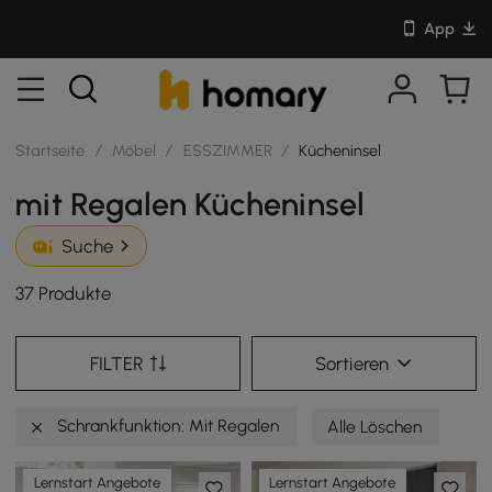
App
Startseite
/
Möbel
/
ESSZIMMER
/
Kücheninsel
mit Regalen Kücheninsel
Suche
37 Produkte
FILTER
Sortieren
Schrankfunktion: Mit Regalen
Alle Löschen
Lernstart Angebote
Lernstart Angebote